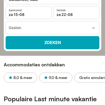
Aankomst
Vertrek
za 15-08
za 22-08
Gasten
ZOEKEN
Accommodaties ontdekken
8,0
& meer
9,0
& meer
Gratis annuler
Populaire Last minute vakantie