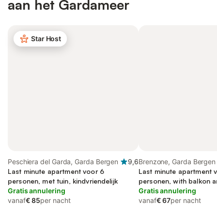
aan het Gardameer
Star Host
Peschiera del Garda, Garda Bergen
9,6
Brenzone, Garda Bergen
Last minute apartment voor 6
Last minute apartment 
personen, met tuin, kindvriendelijk
personen, with balkon an
Gratis annulering
as uitzicht op het meer
Gratis annulering
vanaf
€ 85
per nacht
vanaf
€ 67
per nacht