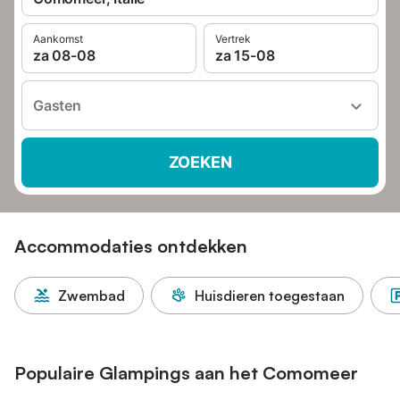
Aankomst
Vertrek
za 08-08
za 15-08
Gasten
ZOEKEN
Accommodaties ontdekken
Zwembad
Huisdieren toegestaan
Populaire Glampings aan het Comomeer