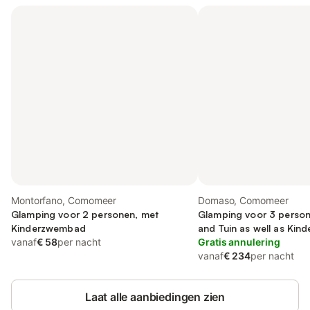
Montorfano, Comomeer
Domaso, Comomeer
Glamping voor 2 personen, met
Glamping voor 3 persone
Kinderzwembad
and Tuin as well as Ki
vanaf
€ 58
per nacht
Zwembad
Gratis annulering
vanaf
€ 234
per nacht
Laat alle aanbiedingen zien