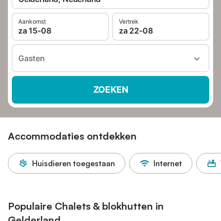
Aankomst
Vertrek
za 15-08
za 22-08
Gasten
ZOEKEN
Accommodaties ontdekken
Huisdieren toegestaan
Internet
Populaire Chalets & blokhutten in
Gelderland