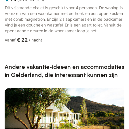
Dit vrijstaande chalet is geschikt voor 4 personen. De woning is
voorzien van een woonkamer met eethoek en een open keuken
met combimagnetron. Er zijn 2 slaapkamers en in de badkamer
vind je een douche en wastafel. Er is een apart toilet. Vanuit de
openslaande deuren in de woonkamer loop je het
gemeubileerde terras op.Je maakt gratis gebruik van wifi. De
€ 22
vanaf
/
nacht
beschrijvingen, afbeeldingen, specificaties en plattegronden
van de accommodatie kunnen worden gewijzigd. In sommige
accommodaties zijn maximaal twee huisdieren per
accommodatie toegestaan, op aanvraag. Als u uw huisdier wilt
meenemen, dien...
Andere vakantie-ideeën en accommodaties
in Gelderland, die interessant kunnen zijn