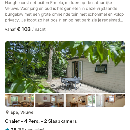
Haeghehorst net buiten Ermelo, midden op de natuurrijke
Veluwe. Voor jong en oud is het genieten in deze vrijstaande
bungalow met een grote omheinde tuin met schommel en volop
privacy. Je loopt zo het bos in en op het park zie je regelmatig
een eekhoorn van boom tot boom springen of een konijntje
€ 103
vanaf
/
nacht
huppelen. Uw huisdier is ook van harte welkom. In de directe
omgeving zijn mooie wandel- en fietsroutes en veel
dagattracties, waaronder Dolfinarium Harderwijk, Hans en
Grietje, klimbos Ermelo en Walibi. Je profiteert van de faciliteiten
op de aa...
meer...
Epe, Veluwe
Chalet • 4 Pers. • 2 Slaapkamers
7,5
(
83
recensies
)