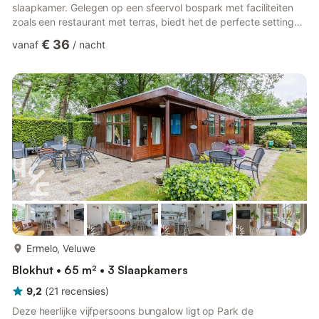
slaapkamer. Gelegen op een sfeervol bospark met faciliteiten
zoals een restaurant met terras, biedt het de perfecte setting
voor een ontspannen en romantisch verblijf met je partner. Een
€ 36
vanaf
/
nacht
idyllische ontsnapping aan het dagelijkse leven!Vanuit het park
wandel je direct de bossen in, waar je misschien wel een hert of
vos spot. Met eindeloze paden voor wandelingen en
fietstochten, biedt de regio leuke activite...
meer...
Ermelo, Veluwe
Blokhut • 65 m² • 3 Slaapkamers
9,2
(
21
recensies
)
Deze heerlijke vijfpersoons bungalow ligt op Park de