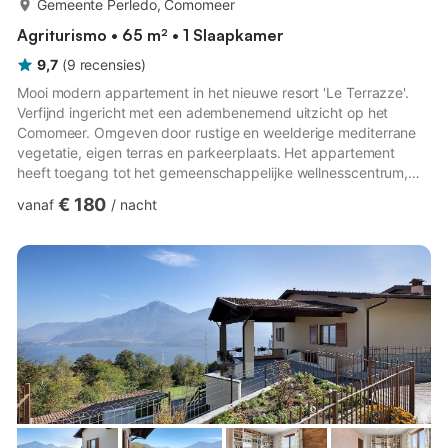
Gemeente Perledo, Comomeer
Agriturismo • 65 m² • 1 Slaapkamer
9,7
(
9
recensies
)
Mooi modern appartement in het nieuwe resort 'Le Terrazze'.
Verfijnd ingericht met een adembenemend uitzicht op het
Comomeer. Omgeven door rustige en weelderige mediterrane
vegetatie, eigen terras en parkeerplaats. Het appartement
heeft toegang tot het gemeenschappelijke wellnesscentrum,
met binnenzwembad (30°), sauna, Turks bad, zonneterras met
€ 180
vanaf
/
nacht
een royale whirlpool (van 1 april tot 30 oktober). Slechts 10
minuten van Varenna, de parel van het Comomeer. Dit
appartement heeft een weids uitzicht op het centrum van het
Comomeer (genaamd 'De Gouden Triangelo') vanuit grote
ramen in de woonkamer...