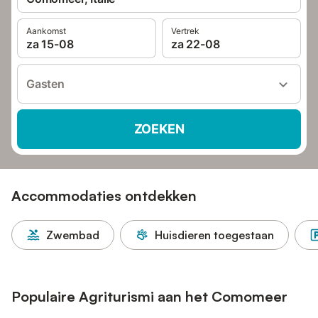
Aankomst
Vertrek
za 15-08
za 22-08
Gasten
ZOEKEN
Accommodaties ontdekken
Zwembad
Huisdieren toegestaan
Populaire Agriturismi aan het Comomeer