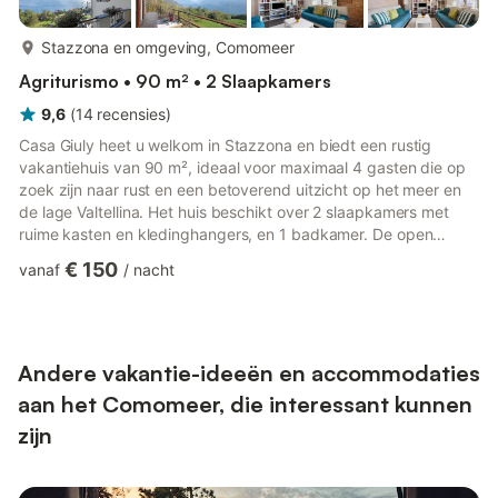
meer...
Stazzona en omgeving, Comomeer
Agriturismo • 90 m² • 2 Slaapkamers
9,6
(
14
recensies
)
Casa Giuly heet u welkom in Stazzona en biedt een rustig
vakantiehuis van 90 m², ideaal voor maximaal 4 gasten die op
zoek zijn naar rust en een betoverend uitzicht op het meer en
de lage Valtellina. Het huis beschikt over 2 slaapkamers met
ruime kasten en kledinghangers, en 1 badkamer. De open
keuken is verbonden met de woonkamer, waar u 2
€ 150
vanaf
/
nacht
driezitsbanken en een grote boekenkast vindt. Voor uw gemak
zijn er privé Wi-Fi, een tv en een speciale werkplek aanwezig.
De kamer met 2 eenpersoonsbedden heeft 2 bureaus, terwijl de
entree ruimte biedt voor bagage en persoonlijke spullen. U kunt
naar h...
Andere vakantie-ideeën en accommodaties
aan het Comomeer, die interessant kunnen
zijn