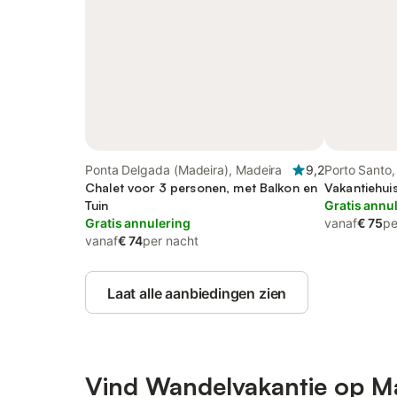
Ponta Delgada (Madeira), Madeira
9,2
Porto Santo,
Chalet voor 3 personen, met Balkon en
Vakantiehui
Tuin
Gratis annu
Gratis annulering
vanaf
€ 75
pe
vanaf
€ 74
per nacht
Laat alle aanbiedingen zien
Vind Wandelvakantie op M