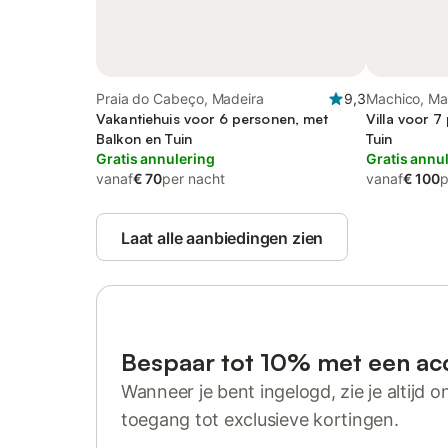
Praia do Cabeço, Madeira
9,3
Machico, Ma
Vakantiehuis voor 6 personen, met
Villa voor 
Balkon en Tuin
Tuin
Gratis annulering
Gratis annu
vanaf
€ 70
per nacht
vanaf
€ 100
p
Laat alle aanbiedingen zien
Bespaar tot 10% met een ac
Wanneer je bent ingelogd, zie je altijd on
toegang tot exclusieve kortingen.