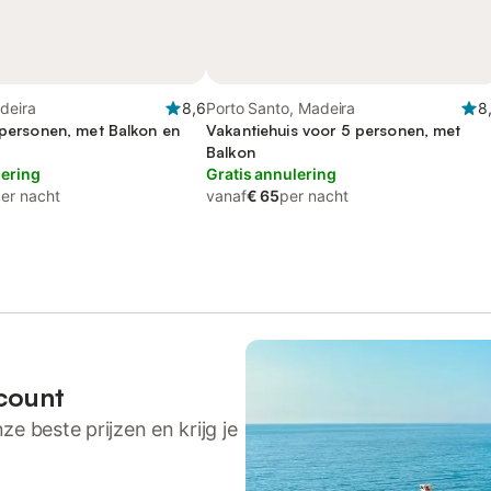
deira
8,6
Porto Santo, Madeira
8
7 personen, met Balkon en
Vakantiehuis voor 5 personen, met
Balkon
lering
Gratis annulering
er nacht
vanaf
€ 65
per nacht
count
ze beste prijzen en krijg je