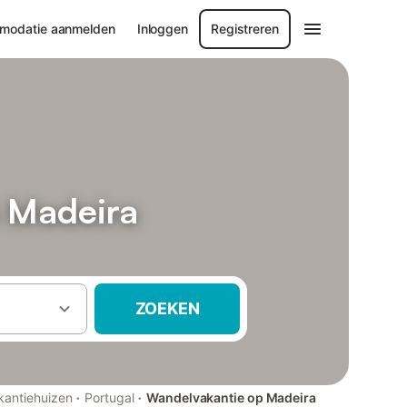
modatie aanmelden
Inloggen
Registreren
p Madeira
ZOEKEN
·
·
kantiehuizen
Portugal
Wandelvakantie op Madeira