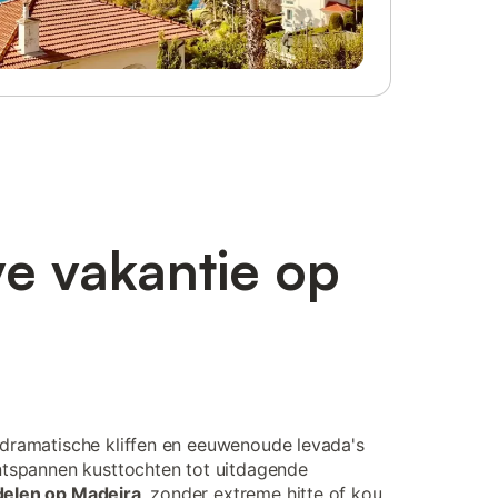
e vakantie op
, dramatische kliffen en eeuwenoude levada's
ontspannen kusttochten tot uitdagende
elen op Madeira
, zonder extreme hitte of kou.