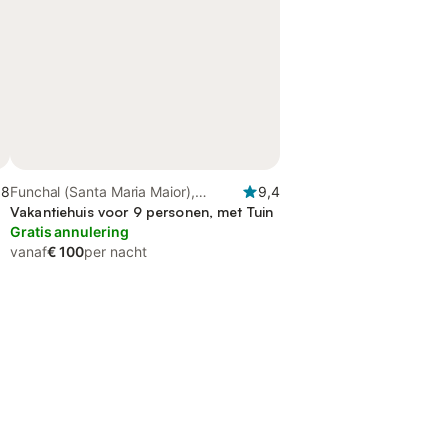
,8
Funchal (Santa Maria Maior),
9,4
Madeira
Vakantiehuis voor 9 personen, met Tuin
Gratis annulering
vanaf
€ 100
per nacht