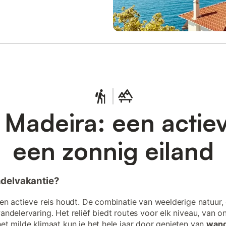
Madeira: een actiev
een zonnig eiland
ndelvakantie?
een actieve reis houdt. De combinatie van weelderige natuur
andelervaring. Het reliëf biedt routes voor elk niveau, van 
et milde klimaat kun je het hele jaar door genieten van
wand