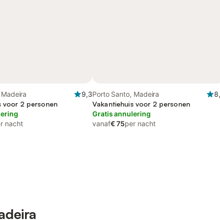
 Madeira
9,3
Porto Santo, Madeira
8
s voor 2 personen
Vakantiehuis voor 2 personen
lering
Gratis annulering
r nacht
vanaf
€ 75
per nacht
adeira