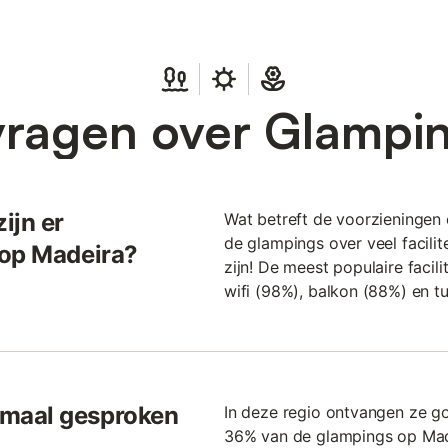
vragen over Glampi
ijn er
Wat betreft de voorzieningen 
de glampings over veel facili
 op Madeira?
zijn! De meest populaire facil
wifi (98%), balkon (88%) en tu
rmaal gesproken
In deze regio ontvangen ze g
36% van de glampings op Mad