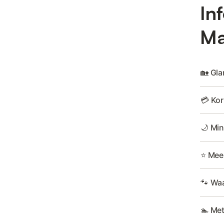
In
Ma
🏡 Gl
💳 Kor
🌙 Min
⭐ Mee
🐾 Waa
🏊 Me