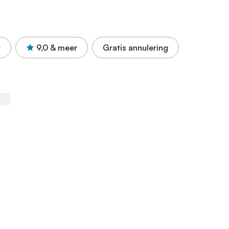
r
9,0
& meer
Gratis annulering