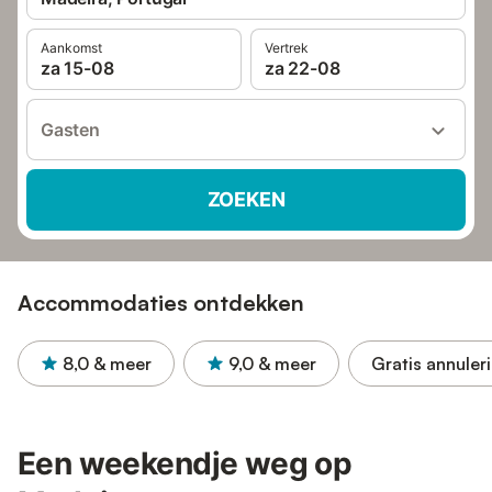
Aankomst
Vertrek
za 15-08
za 22-08
Gasten
ZOEKEN
Accommodaties ontdekken
8,0
& meer
9,0
& meer
Gratis annuler
Een weekendje weg op