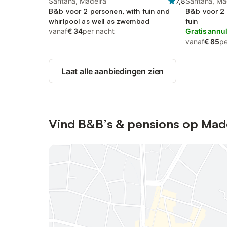
Santana, Madeira
7,8
Santana, Ma
B&b voor 2 personen, with tuin and
B&b voor 2 
whirlpool as well as zwembad
tuin
vanaf
€ 34
per nacht
Gratis annu
vanaf
€ 85
pe
Laat alle aanbiedingen zien
Vind B&B’s & pensions op Mad