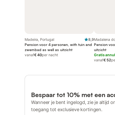
Madeira, Portugal
8,9
Madalena do
Pension voor 4 personen, with tuin and
Pension voo
zwembad as well as uitzicht
uitzicht
vanaf
€ 40
per nacht
Gratis annu
vanaf
€ 52
pe
Bespaar tot 10% met een ac
Wanneer je bent ingelogd, zie je altijd on
toegang tot exclusieve kortingen.