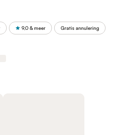
r
9,0
& meer
Gratis annulering