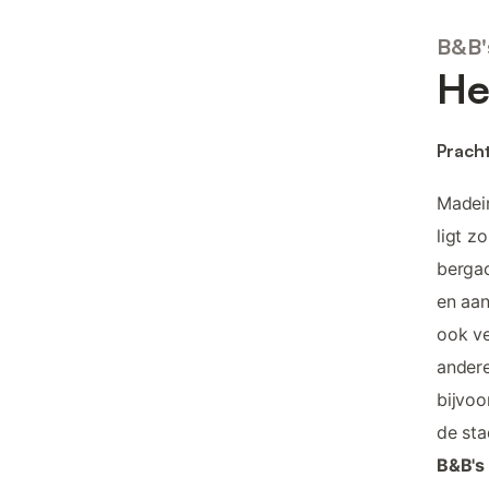
B&B'
He
Pracht
Madeir
ligt z
bergac
en aan
ook ve
andere
bijvoo
de sta
B&B's