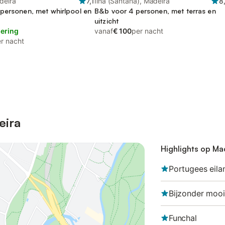
deira
7,1
Ilha (Santana), Madeira
8
personen, met whirlpool en
B&b voor 4 personen, met terras en
uitzicht
lering
vanaf
€ 100
per nacht
r nacht
eira
Highlights op Ma
Portugees eila
Bijzonder mooi
Funchal