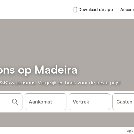
Download de app
Accom
ons op Madeira
s & pensions. Vergelijk en boek voor de beste prijs!
Aankomst
Vertrek
Gasten
Vak