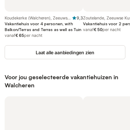
Koudekerke (Walcheren), Zeeuwse
9,3
Zoutelande, Zeeuwse Ku
Kust
Vakantiehuis voor 4 personen, with
Vakantiehuis voor 2 pe
Balkon/Terras and Terras as well as Tuin
vanaf
€ 50
per nacht
vanaf
€ 65
per nacht
Laat alle aanbiedingen zien
Voor jou geselecteerde vakantiehuizen in
Walcheren