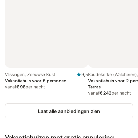
Vlissingen, Zeeuwse Kust
9,5
Koudekerke (Walcheren)
Vakantiehuis voor 5 personen
Kust
Vakantiehuis voor 2 pe
vanaf
€ 98
per nacht
Terras
vanaf
€ 242
per nacht
Laat alle aanbiedingen zien
Vakantiehuizen met gratis annulering