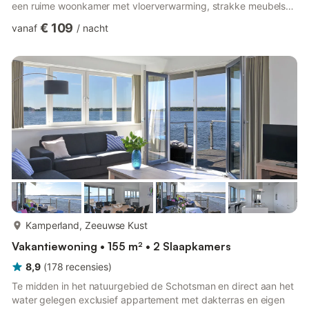
een ruime woonkamer met vloerverwarming, strakke meubels
en een volledig uitgeruste keuken met Nespresso-apparaat en
€ 109
vanaf
/
nacht
combimagnetron. Kies tussen het standaardappartement met
één gedeelde badkamer of upgrade naar de premiumversie
met twee slaapkamers met eigen badkamer en dubbele
balkons – perfect voor stellen of kleine gezinnen die op zoek
zijn naa...
meer...
Kamperland, Zeeuwse Kust
Vakantiewoning • 155 m² • 2 Slaapkamers
8,9
(
178
recensies
)
Te midden in het natuurgebied de Schotsman en direct aan het
water gelegen exclusief appartement met dakterras en eigen