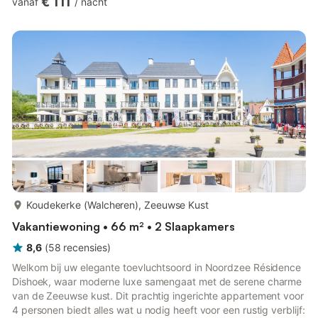
€ 111
vanaf
/
nacht
woonkamer met een comfortabele zithoek rond de houtkachel
en een eethoek. De aparte keuken, gerenoveerd in de winter
van 2022, is uitgerust met een inductiekookplaat,
filterkoffiezetapparaat, Nespresso-apparaat en magnetron. Het
hele huis is geli...
meer...
Koudekerke (Walcheren), Zeeuwse Kust
Vakantiewoning • 66 m² • 2 Slaapkamers
8,6
(
58
recensies
)
Welkom bij uw elegante toevluchtsoord in Noordzee Résidence
Dishoek, waar moderne luxe samengaat met de serene charme
van de Zeeuwse kust. Dit prachtig ingerichte appartement voor
4 personen biedt alles wat u nodig heeft voor een rustig verblijf: