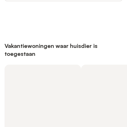
Bespaar tot 10% op veel verblijven
Registreren
met een account.
Vakantiewoningen waar huisdier is
toegestaan