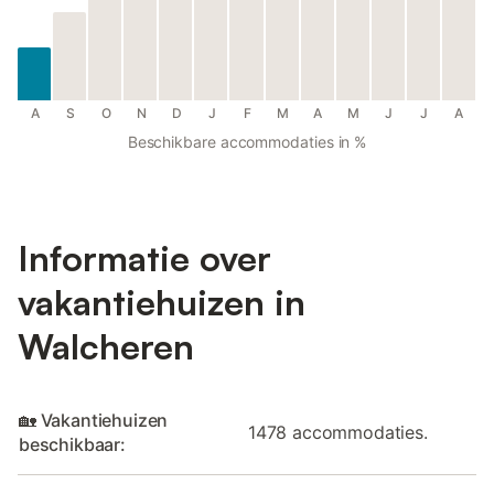
A
S
O
N
D
J
F
M
A
M
J
J
A
Beschikbare accommodaties in %
Informatie over
vakantiehuizen in
Walcheren
🏡 Vakantiehuizen
1478 accommodaties.
beschikbaar: