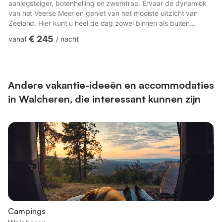
aanlegsteiger, botenhelling en zwemtrap. Ervaar de dynamiek
van het Veerse Meer en geniet van het mooiste uitzicht van
Zeeland. Hier kunt u heel de dag zowel binnen als buiten
genieten van de waterskiërs, wakeboarders, voorbij varende
€ 245
vanaf
/
nacht
boten en de veranderende kleuren op het kabbelende water
met de ondergaande zon op de achtergrond. Bovendien ligt het
penthouse op korte afstand van het Noordzeestrand. Deze
moderne woning heeft een ruim woonoppervlak van 155 m2 en
is ingeric...
Andere vakantie-ideeën en accommodaties
in Walcheren, die interessant kunnen zijn
Campings