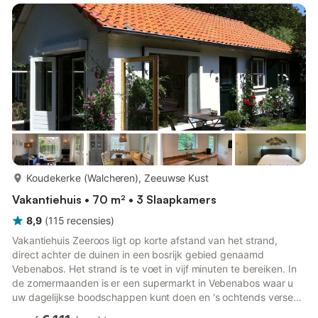
meer...
Koudekerke (Walcheren), Zeeuwse Kust
Vakantiehuis • 70 m² • 3 Slaapkamers
8,9
(
115
recensies
)
Vakantiehuis Zeeroos ligt op korte afstand van het strand,
direct achter de duinen in een bosrijk gebied genaamd
Vebenabos. Het strand is te voet in vijf minuten te bereiken. In
de zomermaanden is er een supermarkt in Vebenabos waar u
uw dagelijkse boodschappen kunt doen en 's ochtends verse
broodjes kunt kopen. Het huis beschikt over een gezellige