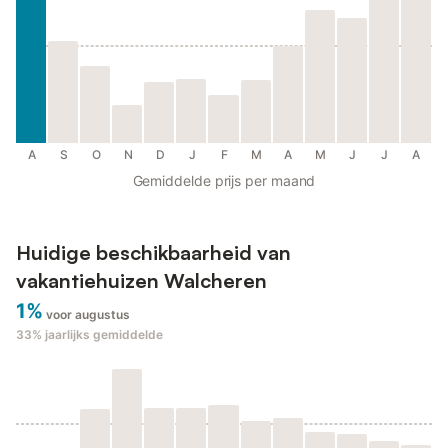
A
S
O
N
D
J
F
M
A
M
J
J
A
Gemiddelde prijs per maand
Huidige beschikbaarheid van
vakantiehuizen Walcheren
1%
voor augustus
33%
jaarlijks gemiddelde