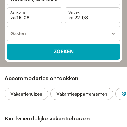
Aankomst
Vertrek
za 15-08
za 22-08
Gasten
ZOEKEN
Accommodaties ontdekken
Vakantiehuizen
Vakantieappartementen
Kindvriendelijke vakantiehuizen