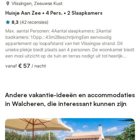
meer...
Vlissingen, Zeeuwse Kust
Huisje Aan Zee • 4 Pers. • 2 Slaapkamers
8,3
(
42
recensies
)
Max. aantal Personen: 4Aantal slaapkamers: 2Aantal
badkamers: 1Opp.: 43m2BeschrijvingEen eenvoudig
appartement op loopafstand van het Vlissingse strand. Dit
unieke plekje biedt plaats aan 4 personen. De woonkamer biedt
een mooi uitzicht op de tuin en terras nodigt uit tot heerlijk
relaxen en genieten. De kleine keuken is voorzien van een
€ 57
vanaf
/
nacht
magnetron, koelkast met vriesvakje, Senseo koffiemachine en
een waterkoker. Er zijn 2 slaapkamers, waarvan een met een
tweepersoonsbed, de tweede met een stapelbed. De
badkamer is voorzien van douche en wastafel en toilet. Op het
grasveld voor het complex i...
Andere vakantie-ideeën en accommodaties
in Walcheren, die interessant kunnen zijn