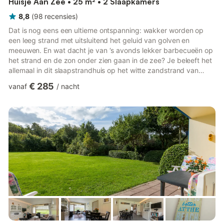
Huisje Aan Zee • 25 m² • 2 Slaapkamers
8,8
(
98
recensies
)
Dat is nog eens een ultieme ontspanning: wakker worden op
een leeg strand met uitsluitend het geluid van golven en
meeuwen. En wat dacht je van ‘s avonds lekker barbecueën op
het strand en de zon onder zien gaan in de zee? Je beleeft het
allemaal in dit slaapstrandhuis op het witte zandstrand van
Dishoek. Een strandbelevenis om nooit meer te vergeten! Het
€ 285
vanaf
/
nacht
strandhuis geschikt voor 2 volwassenen en 3 kinderen heeft
een fris en strak interieur en door de slimme indeling krijg je een
heel ruimtelijk gevoel. Het gevoel wordt nog eens extra
benadrukt door de grote glazen pui aan de voorkant die t...