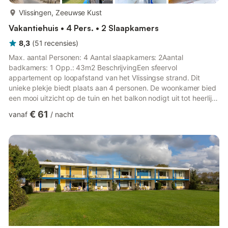
meer...
Vlissingen, Zeeuwse Kust
Vakantiehuis • 4 Pers. • 2 Slaapkamers
8,3
(
51
recensies
)
Max. aantal Personen: 4 Aantal slaapkamers: 2Aantal
badkamers: 1 Opp.: 43m2 BeschrijvingEen sfeervol
appartement op loopafstand van het Vlissingse strand. Dit
unieke plekje biedt plaats aan 4 personen. De woonkamer bied
een mooi uitzicht op de tuin en het balkon nodigt uit tot heerlijk
relaxen en genieten. De kleine keuken is van alle gemak
€ 61
vanaf
/
nacht
voorzien, bijvoorbeeld een vaatwasser, magnetron, Nespresso
apparaat, koelkast met vriesvakje. Er zijn 2 slaapkamers,
waarvan een met een tweepersoonsbed en een met 2 losse
bedden. De badkamer is voorzien van douche en wastafel en
toilet. Op het grasveld...