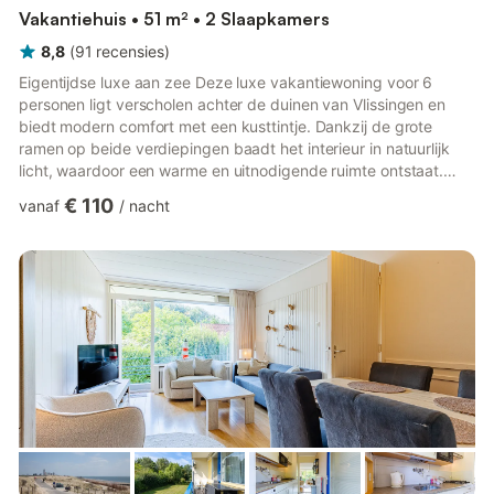
Vakantiehuis • 51 m² • 2 Slaapkamers
8,8
(
91
recensies
)
Eigentijdse luxe aan zee Deze luxe vakantiewoning voor 6
personen ligt verscholen achter de duinen van Vlissingen en
biedt modern comfort met een kusttintje. Dankzij de grote
ramen op beide verdiepingen baadt het interieur in natuurlijk
licht, waardoor een warme en uitnodigende ruimte ontstaat.
Ontspan in de gezellige woonkamer bij de open haard, kook
€ 110
vanaf
/
nacht
heerlijke maaltijden in de volledig uitgeruste open keuken en
kom samen aan de ruime eettafel. Het huis beschikt over twee
elegante slaapkamers en een stijlvolle slaapmezzanine,
waardoor het ideaal is voor gezinnen of vrienden. Stap naar
buite...