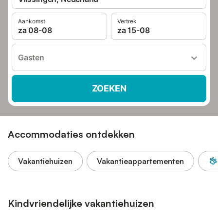
Aankomst
Vertrek
za 08-08
za 15-08
Gasten
ZOEKEN
Accommodaties ontdekken
Vakantiehuizen
Vakantieappartementen
Kindvriendelijke vakantiehuizen