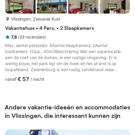
meer...
Vlissingen, Zeeuwse Kust
Vakantiehuis • 4 Pers. • 2 Slaapkamers
7,8
(
29
recensies
)
Max. aantal personen: 4Aantal slaapkamers: 2Aantal
badkamers: 1Opp.: 40m2Beschrijving Wat een superlocatie:
aan de voet van de duinen, in een rustige omgeving. Er is
weinig bouw, het park ligt om de hoek en het strand is op
loopafstand. Zwanenburg is een rustig zandstrand waar
honden zijn toegestaan. Aan de kust is het genieten van de
€ 57
vanaf
/
nacht
natuur. Laat de zilte wind door je haren waaien, ontdek de
mooie fietspaden langs de Walcherse kust of plof neer in het
zand om te genieten van de zonnestralen. Het strand is mooi in
ieder seizoen!AccommodatieHet appartement ligt op de
begane grond in een klei...
Andere vakantie-ideeën en accommodaties
in Vlissingen, die interessant kunnen zijn