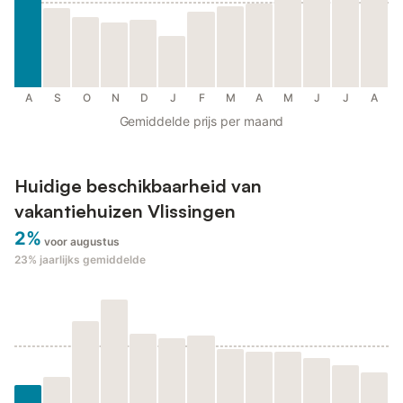
A
S
O
N
D
J
F
M
A
M
J
J
A
Gemiddelde prijs per maand
Huidige beschikbaarheid van
vakantiehuizen Vlissingen
2%
voor augustus
23%
jaarlijks gemiddelde