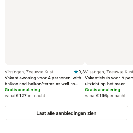
Vlissingen, Zeeuwse Kust
9,3
Vlissingen, Zeeuwse Kus
Vakantiewoning voor 4 personen, with
Vakantiehuis voor 6 pe
balkon and balkon/terras as well as
uitzicht op het meer
uitzicht op het meer
Gratis annulering
Gratis annulering
vanaf
€ 127
per nacht
vanaf
€ 196
per nacht
Laat alle aanbiedingen zien