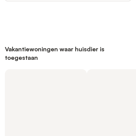
Bespaar tot 10% op veel verblijven
Registreren
met een account.
Vakantiewoningen waar huisdier is
toegestaan