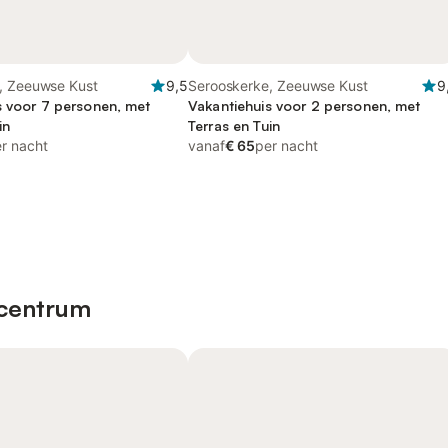
, Zeeuwse Kust
9,5
Serooskerke, Zeeuwse Kust
9
s voor 7 personen, met
Vakantiehuis voor 2 personen, met
in
Terras en Tuin
r nacht
vanaf
€ 65
per nacht
 centrum