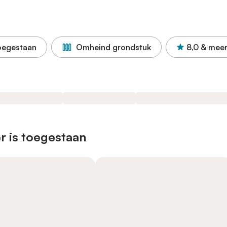
oegestaan
Omheind grondstuk
8,0
& mee
r is toegestaan