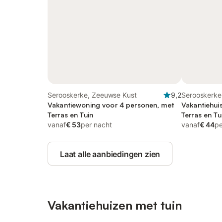
Serooskerke, Zeeuwse Kust
9,2
Serooskerke
Vakantiewoning voor 4 personen, met
Vakantiehui
Terras en Tuin
Terras en Tu
vanaf
€ 53
per nacht
vanaf
€ 44
pe
Laat alle aanbiedingen zien
Vakantiehuizen met tuin