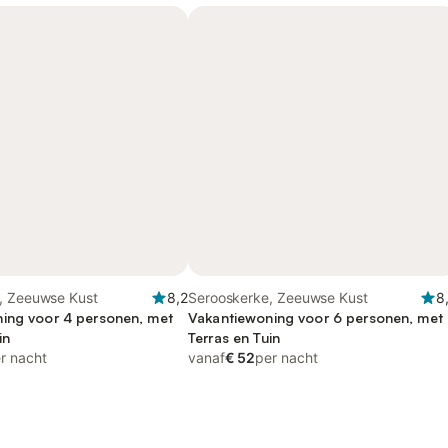
, Zeeuwse Kust
8,2
Serooskerke, Zeeuwse Kust
8
ing voor 4 personen, met
Vakantiewoning voor 6 personen, met
in
Terras en Tuin
r nacht
vanaf
€ 52
per nacht