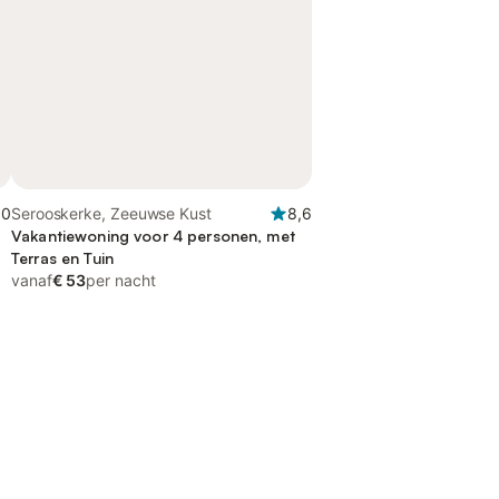
,0
Serooskerke, Zeeuwse Kust
8,6
Vakantiewoning voor 4 personen, met
Terras en Tuin
vanaf
€ 53
per nacht