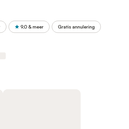
r
9,0
& meer
Gratis annulering