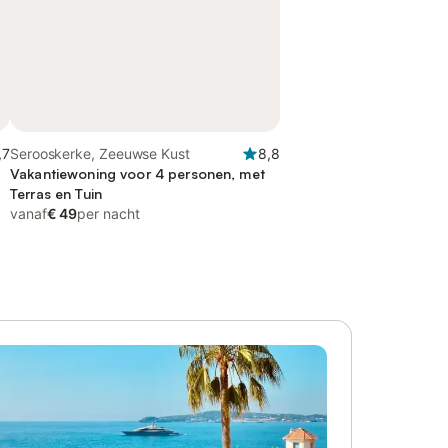
,7
Serooskerke, Zeeuwse Kust
8,8
Vakantiewoning voor 4 personen, met
Terras en Tuin
vanaf
€ 49
per nacht