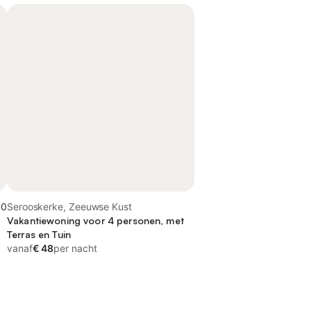
,0
Serooskerke, Zeeuwse Kust
Vakantiewoning voor 4 personen, met
Terras en Tuin
vanaf
€ 48
per nacht