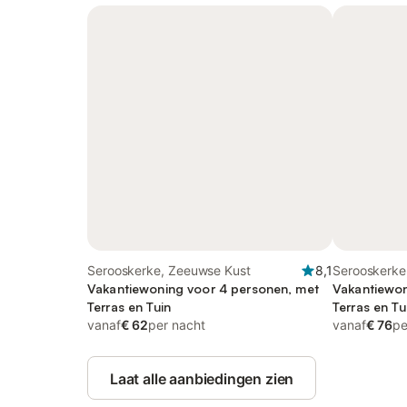
Serooskerke, Zeeuwse Kust
8,1
Serooskerke
Vakantiewoning voor 4 personen, met
Vakantiewon
Terras en Tuin
Terras en Tu
vanaf
€ 62
per nacht
vanaf
€ 76
pe
Laat alle aanbiedingen zien