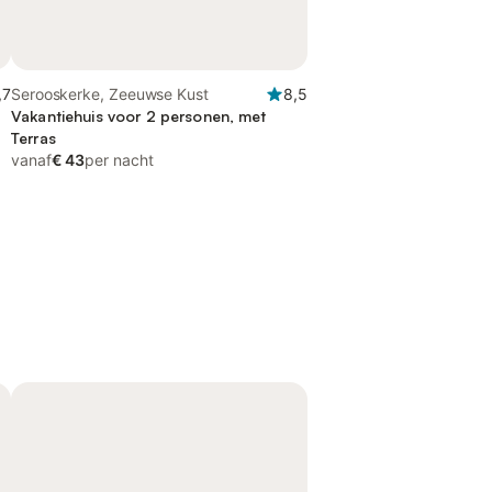
,7
Serooskerke, Zeeuwse Kust
8,5
Vakantiehuis voor 2 personen, met
Terras
vanaf
€ 43
per nacht