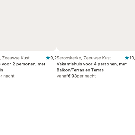
, Zeeuwse Kust
9,2
Serooskerke, Zeeuwse Kust
10
s voor 2 personen, met
Vakantiehuis voor 4 personen, met
in
Balkon/Terras en Terras
r nacht
vanaf
€ 93
per nacht