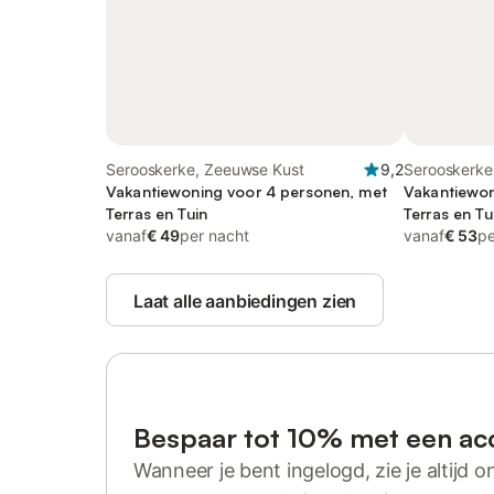
Serooskerke, Zeeuwse Kust
9,2
Serooskerke
Vakantiewoning voor 4 personen, met
Vakantiewon
Terras en Tuin
Terras en Tu
vanaf
€ 49
per nacht
vanaf
€ 53
pe
Laat alle aanbiedingen zien
Bespaar tot 10% met een ac
Wanneer je bent ingelogd, zie je altijd on