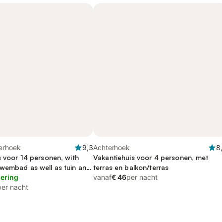
erhoek
9,3
Achterhoek
8
s voor 14 personen, with
Vakantiehuis voor 4 personen, met
wembad as well as tuin and
terras en balkon/terras
riendelijk
lering
vanaf
€ 46
per nacht
per nacht