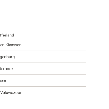
tferland
an Klaassen
ngenburg
terhoek
hem
k Veluwezoom