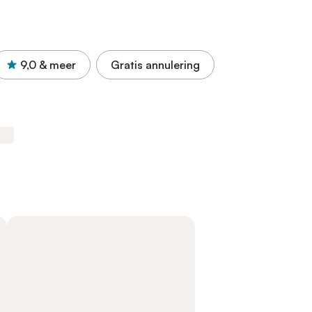
9,0
& meer
Gratis annulering