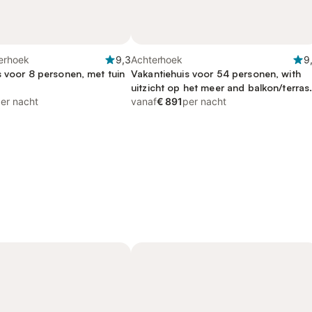
erhoek
9,3
Achterhoek
9
s voor 8 personen, met tuin
Vakantiehuis voor 54 personen, with
uitzicht op het meer and balkon/terras
er nacht
as well as terras
vanaf
€ 891
per nacht