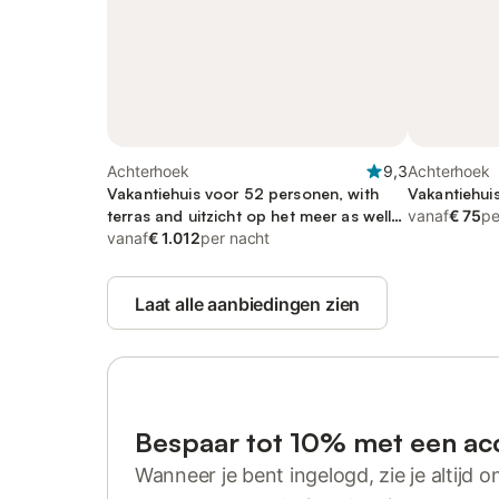
Achterhoek
9,3
Achterhoek
Vakantiehuis voor 52 personen, with
Vakantiehui
terras and uitzicht op het meer as well
vanaf
€ 75
pe
as balkon/terras
vanaf
€ 1.012
per nacht
Laat alle aanbiedingen zien
Bespaar tot 10% met een ac
Wanneer je bent ingelogd, zie je altijd on