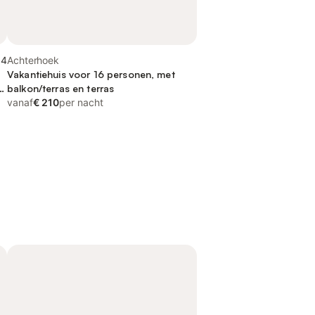
,4
Achterhoek
Vakantiehuis voor 16 personen, met
balkon/terras en terras
vanaf
€ 210
per nacht