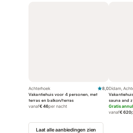
Achterhoek
8,0
Didam, Acht
Vakantiehuis voor 4 personen, met
Vakantiehui
terras en balkon/terras
sauna and z
vanaf
€ 46
per nacht
terras, kindv
Gratis annu
vanaf
€ 620
Laat alle aanbiedingen zien