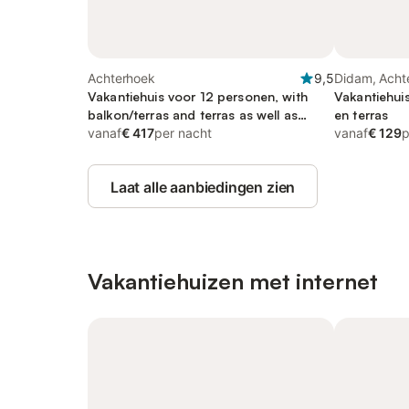
Achterhoek
9,5
Didam, Acht
Vakantiehuis voor 12 personen, with
Vakantiehui
balkon/terras and terras as well as
en terras
uitzicht op het meer
vanaf
€ 417
per nacht
vanaf
€ 129
p
Laat alle aanbiedingen zien
Vakantiehuizen met internet