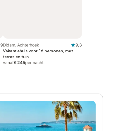
,9
Didam, Achterhoek
9,3
n
Vakantiehuis voor 16 personen, met
terras en tuin
vanaf
€ 245
per nacht