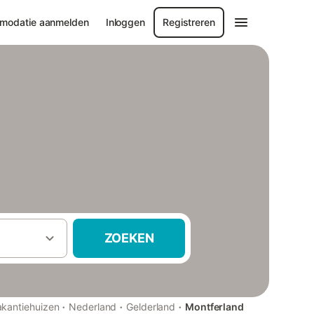
modatie aanmelden
Inloggen
Registreren
ZOEKEN
·
·
·
akantiehuizen
Nederland
Gelderland
Montferland