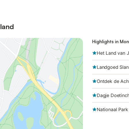
rland
Highlights in Mon
Het Land van J
Landgoed Sla
Ontdek de Ach
Dagje Doetinc
Nationaal Par