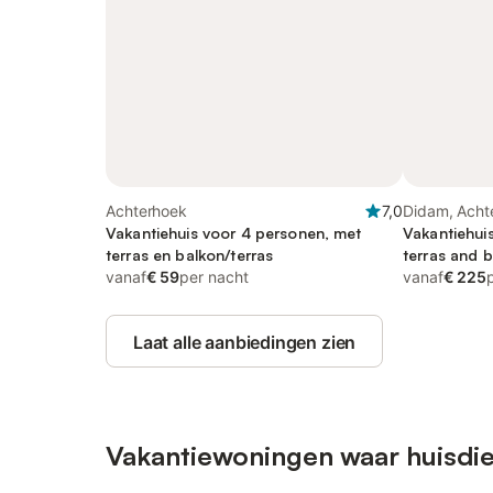
Achterhoek
7,0
Didam, Acht
Vakantiehuis voor 4 personen, met
Vakantiehui
terras en balkon/terras
terras and b
vanaf
€ 59
per nacht
uitzicht op 
vanaf
€ 225
Laat alle aanbiedingen zien
Vakantiewoningen waar huisdie