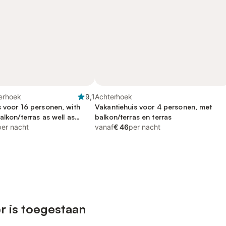
erhoek
9,1
Achterhoek
s voor 16 personen, with
Vakantiehuis voor 4 personen, met
alkon/terras as well as
balkon/terras en terras
het meer
per nacht
vanaf
€ 46
per nacht
r is toegestaan