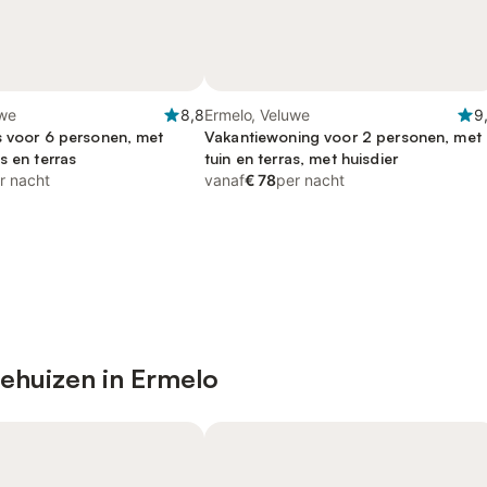
uwe
8,8
Ermelo, Veluwe
9
s voor 6 personen, met
Vakantiewoning voor 2 personen, met
s en terras
tuin en terras, met huisdier
r nacht
vanaf
€ 78
per nacht
iehuizen in Ermelo