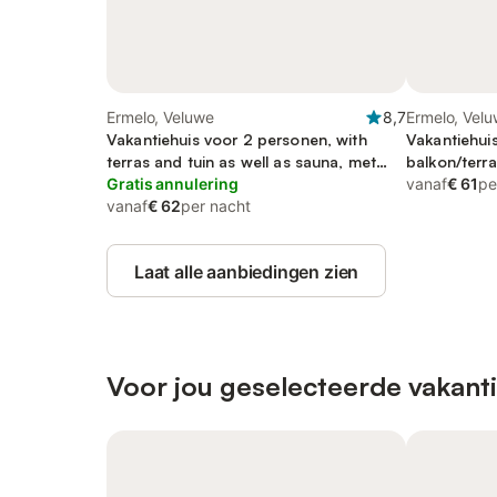
Ermelo, Veluwe
8,7
Ermelo, Vel
Vakantiehuis voor 2 personen, with
Vakantiehui
terras and tuin as well as sauna, met
balkon/terra
huisdier
Gratis annulering
vanaf
€ 61
pe
vanaf
€ 62
per nacht
Laat alle aanbiedingen zien
Voor jou geselecteerde vakant