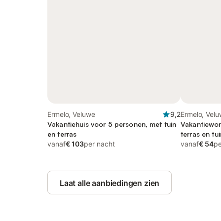
Ermelo, Veluwe
9,2
Ermelo, Vel
Vakantiehuis voor 5 personen, met tuin
Vakantiewon
en terras
terras en tu
vanaf
€ 103
per nacht
vanaf
€ 54
pe
Laat alle aanbiedingen zien