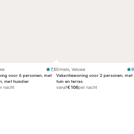
uwe
7,5
Ermelo, Veluwe
9
ing voor 6 personen, met
Vakantiewoning voor 2 personen, met
in, met huisdier
tuin en terras
r nacht
vanaf
€ 106
per nacht