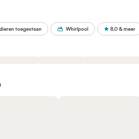
dieren toegestaan
Whirlpool
8,0
& meer
n