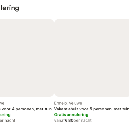
lering
uwe
Ermelo, Veluwe
s voor 4 personen, met tuin
Vakantiehuis voor 5 personen, met tui
lering
Gratis annulering
er nacht
vanaf
€ 80
per nacht