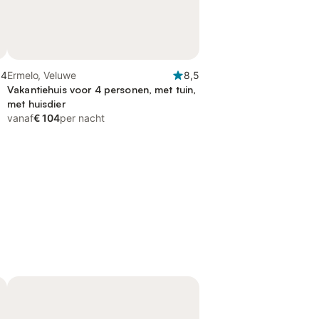
,4
Ermelo, Veluwe
8,5
Vakantiehuis voor 4 personen, met tuin,
met huisdier
vanaf
€ 104
per nacht