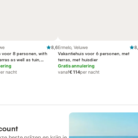
uwe
8,6
Ermelo, Veluwe
8
s voor 8 personen, with
Vakantiehuis voor 6 personen, met
rras as well as tuin,
terras, met huisdier
jk
lering
Gratis annulering
er nacht
vanaf
€ 114
per nacht
count
ze beste prijzen en krijg je