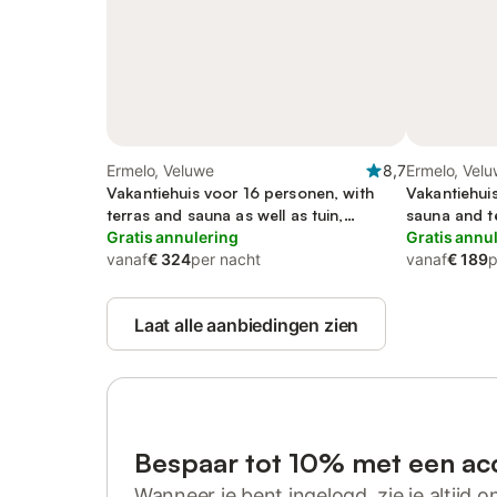
Ermelo, Veluwe
8,7
Ermelo, Vel
Vakantiehuis voor 16 personen, with
Vakantiehui
terras and sauna as well as tuin,
sauna and te
kindvriendelijk
Gratis annulering
kindvriendeli
Gratis annu
vanaf
€ 324
per nacht
vanaf
€ 189
p
Laat alle aanbiedingen zien
Bespaar tot 10% met een ac
Wanneer je bent ingelogd, zie je altijd on