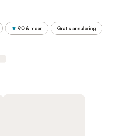
9,0
& meer
Gratis annulering