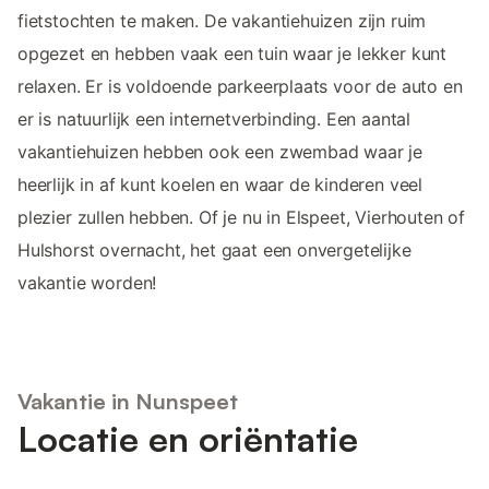
fietstochten te maken. De vakantiehuizen zijn ruim
opgezet en hebben vaak een tuin waar je lekker kunt
relaxen. Er is voldoende parkeerplaats voor de auto en
er is natuurlijk een internetverbinding. Een aantal
vakantiehuizen hebben ook een zwembad waar je
heerlijk in af kunt koelen en waar de kinderen veel
plezier zullen hebben. Of je nu in Elspeet, Vierhouten of
Hulshorst overnacht, het gaat een onvergetelijke
vakantie worden!
Vakantie in Nunspeet
Locatie en oriëntatie