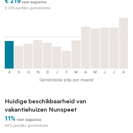
€ 219
voor augustus
€ 228
jaarlijks gemiddelde
A
S
O
N
D
J
F
M
A
M
J
J
A
Gemiddelde prijs per maand
Huidige beschikbaarheid van
vakantiehuizen Nunspeet
11%
voor augustus
66%
jaarlijks gemiddelde