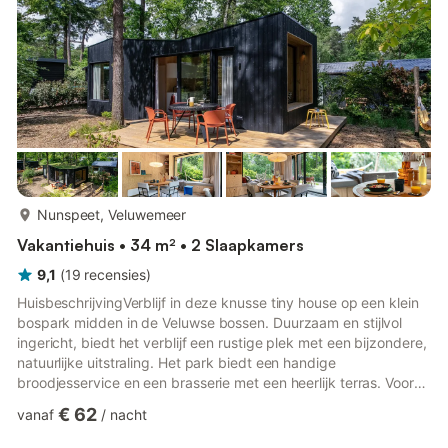
meer...
Nunspeet, Veluwemeer
Vakantiehuis • 34 m² • 2 Slaapkamers
9,1
(
19
recensies
)
HuisbeschrijvingVerblijf in deze knusse tiny house op een klein
bospark midden in de Veluwse bossen. Duurzaam en stijlvol
ingericht, biedt het verblijf een rustige plek met een bijzondere,
natuurlijke uitstraling. Het park biedt een handige
broodjesservice en een brasserie met een heerlijk terras. Voor
kinderen zijn er leuke speelfaciliteiten en je kunt een balletje
€ 62
vanaf
/
nacht
slaan bij de tennishal op het park. Comfort en ontspanning op
een toplocatie!De accommodatie vormt een perfecte