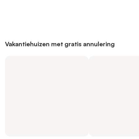
Bespaar tot 10% op veel verblijven
Registreren
met een account.
Vakantiehuizen met gratis annulering