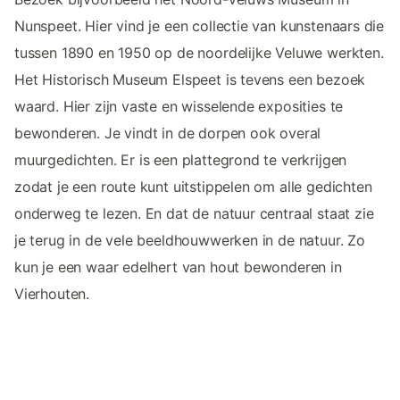
Nunspeet. Hier vind je een collectie van kunstenaars die
tussen 1890 en 1950 op de noordelijke Veluwe werkten.
Het Historisch Museum Elspeet is tevens een bezoek
waard. Hier zijn vaste en wisselende exposities te
bewonderen. Je vindt in de dorpen ook overal
muurgedichten. Er is een plattegrond te verkrijgen
zodat je een route kunt uitstippelen om alle gedichten
onderweg te lezen. En dat de natuur centraal staat zie
je terug in de vele beeldhouwwerken in de natuur. Zo
kun je een waar edelhert van hout bewonderen in
Vierhouten.