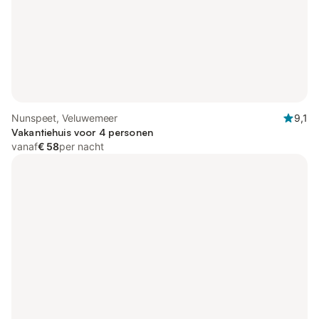
Nunspeet, Veluwemeer
9,1
Vakantiehuis voor 4 personen
vanaf
€ 58
per nacht