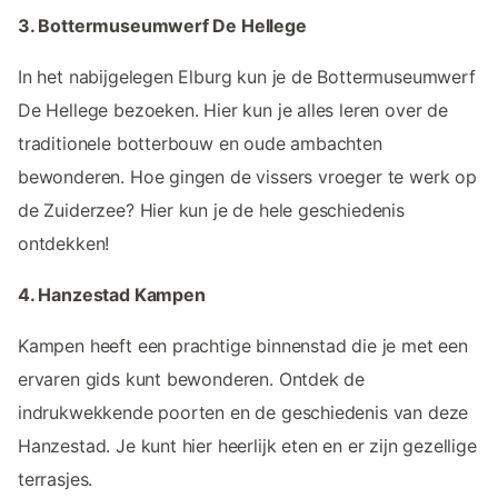
3. Bottermuseumwerf De Hellege
In het nabijgelegen Elburg kun je de Bottermuseumwerf
De Hellege bezoeken. Hier kun je alles leren over de
traditionele botterbouw en oude ambachten
bewonderen. Hoe gingen de vissers vroeger te werk op
de Zuiderzee? Hier kun je de hele geschiedenis
ontdekken!
4. Hanzestad Kampen
Kampen heeft een prachtige binnenstad die je met een
ervaren gids kunt bewonderen. Ontdek de
indrukwekkende poorten en de geschiedenis van deze
Hanzestad. Je kunt hier heerlijk eten en er zijn gezellige
terrasjes.