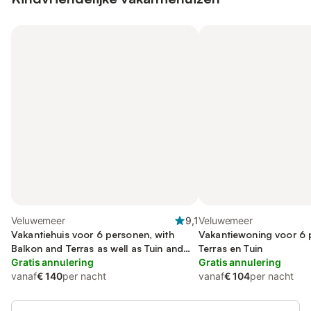
Veluwemeer
9,1
Veluwemeer
Vakantiehuis voor 6 personen, with
Vakantiewoning voor 6 
Balkon and Terras as well as Tuin and
Terras en Tuin
Zwembad
Gratis annulering
Gratis annulering
vanaf
€ 140
per nacht
vanaf
€ 104
per nacht