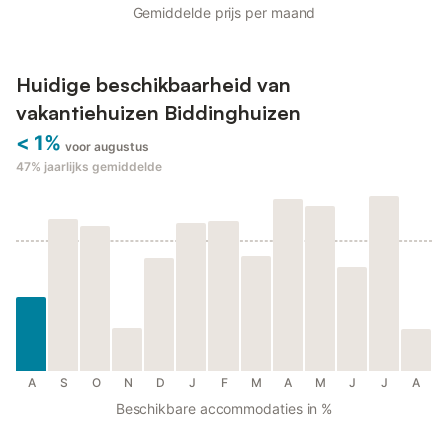
Gemiddelde prijs per maand
Huidige beschikbaarheid van
vakantiehuizen Biddinghuizen
< 1%
voor augustus
47%
jaarlijks gemiddelde
A
S
O
N
D
J
F
M
A
M
J
J
A
Beschikbare accommodaties in %