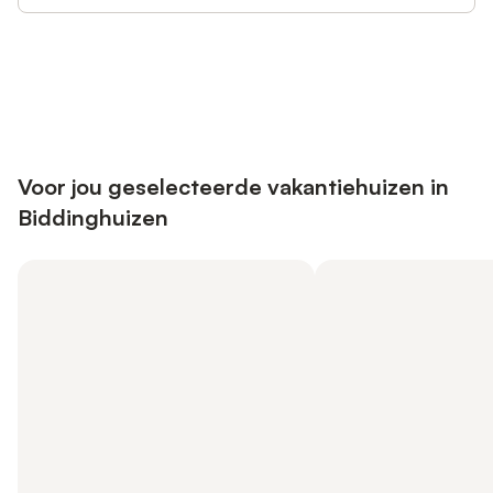
Bespaar tot 10% op veel verblijven
Registreren
met een account.
Voor jou geselecteerde vakantiehuizen in
Biddinghuizen