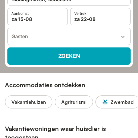
Aankomst
Vertrek
za 15-08
za 22-08
Gasten
ZOEKEN
Accommodaties ontdekken
Vakantiehuizen
Agriturismi
Zwembad
Vakantiewoningen waar huisdier is
toegestaan