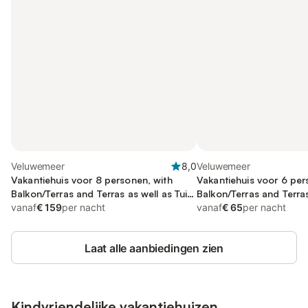
Veluwemeer
8,0
Veluwemeer
Vakantiehuis voor 8 personen, with
Vakantiehuis voor 6 per
Balkon/Terras and Terras as well as Tuin
Balkon/Terras and Terras
and Sauna
vanaf
€ 159
per nacht
Sauna
vanaf
€ 65
per nacht
Laat alle aanbiedingen zien
Kindvriendelijke vakantiehuizen