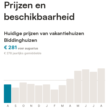
Prijzen en
beschikbaarheid
Huidige prijzen van vakantiehuizen
Biddinghuizen
€ 281
voor augustus
€ 278
jaarlijks gemiddelde
A
S
O
N
D
J
F
M
A
M
J
J
A