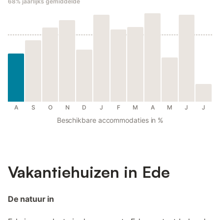
68%
jaarlijks gemiddelde
A
S
O
N
D
J
F
M
A
M
J
J
Beschikbare accommodaties in %
Vakantiehuizen in Ede
De natuur in