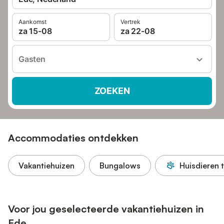
Aankomst
Vertrek
za 15-08
za 22-08
Gasten
ZOEKEN
Accommodaties ontdekken
Vakantiehuizen
Bungalows
Huisdieren 
Voor jou geselecteerde vakantiehuizen in
Ede