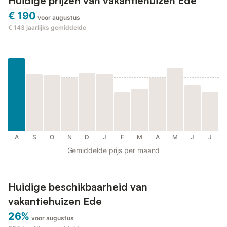
Huidige prijzen van vakantiehuizen Ede
€ 190
voor augustus
€ 143
jaarlijks gemiddelde
A
S
O
N
D
J
F
M
A
M
J
J
Gemiddelde prijs per maand
Huidige beschikbaarheid van
vakantiehuizen Ede
26%
voor augustus