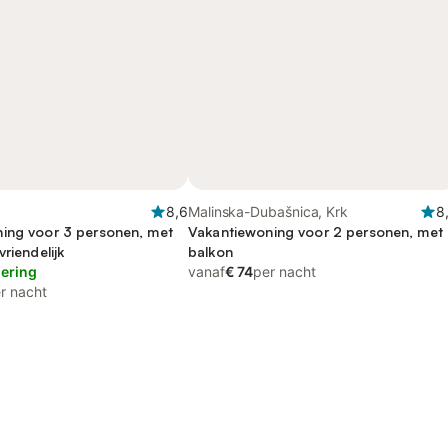
8,6
Malinska-Dubašnica, Krk
8
ing voor 3 personen, met
Vakantiewoning voor 2 personen, met
vriendelijk
balkon
lering
vanaf
€ 74
per nacht
r nacht