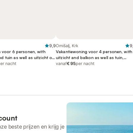
9,9
Omišalj, Krk
9
s voor 6 personen, with
Vakantiewoning voor 4 personen, with
tuin as well as uitzicht op
uitzicht and balkon as well as tuin,
icht
er nacht
kindvriendelijk
vanaf
€ 95
per nacht
count
ze beste prijzen en krijg je