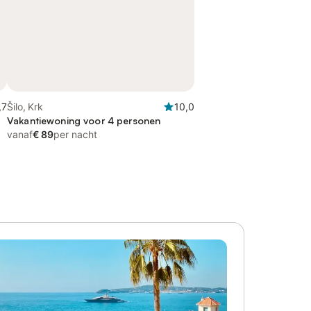
,7
Šilo, Krk
10,0
Vakantiewoning voor 4 personen
vanaf
€ 89
per nacht