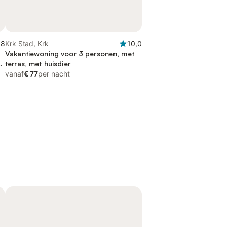
,8
Krk Stad, Krk
10,0
Vakantiewoning voor 3 personen, met
ht
terras, met huisdier
vanaf
€ 77
per nacht