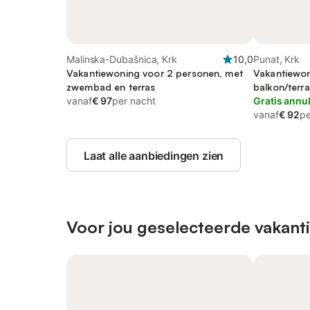
Malinska-Dubašnica, Krk
10,0
Punat, Krk
Vakantiewoning voor 2 personen, met
Vakantiewon
zwembad en terras
balkon/terra
vanaf
€ 97
per nacht
Gratis annu
vanaf
€ 92
pe
Laat alle aanbiedingen zien
Voor jou geselecteerde vakanti