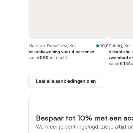
Malinska-Dubašnica, Krk
10,0
Dobrinj, Krk
Vakantiewoning voor 4 personen
Vakantiehui
vanaf
€ 90
per nacht
zwembad and 
zee and uitz
vanaf
€ 144
p
Laat alle aanbiedingen zien
Bespaar tot 10% met een ac
Wanneer je bent ingelogd, zie je altijd on