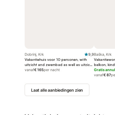
Dobrinj, Krk
9,9
Baška, Krk
Vakantiehuis voor 10 personen, with
Vakantiewon
uitzicht and zwembad as well as uitzicht
balkon, kind
op zee and tuin
vanaf
€ 165
per nacht
Gratis annu
vanaf
€ 87
pe
Laat alle aanbiedingen zien