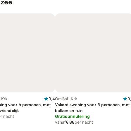
 zee
 Krk
9,4
Omišalj, Krk
9
ing voor 6 personen, met
Vakantiewoning voor 5 personen, met
vriendelijk
balkon en tuin
r nacht
Gratis annulering
vanaf
€ 88
per nacht