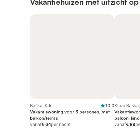
Vakantiehuizen met uitzicht op
Baška, Krk
10,0
Stara Baska,
Vakantiewoning voor 3 personen, met
Vakantiewon
balkon/terras
balkon, kind
vanaf
€ 64
per nacht
vanaf
€ 89
pe