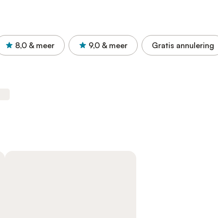
8,0
& meer
9,0
& meer
Gratis annulering