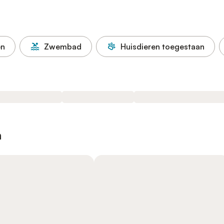
en
Zwembad
Huisdieren toegestaan
n