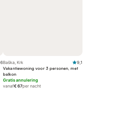
,6
Baška, Krk
9,1
Vakantiewoning voor 3 personen, met
balkon
Gratis annulering
vanaf
€ 67
per nacht