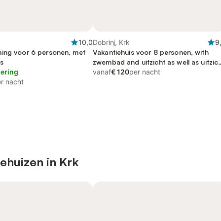
10,0
Dobrinj, Krk
9
ing voor 6 personen, met
Vakantiehuis voor 8 personen, with
s
zwembad and uitzicht as well as uitzic
lering
op zee and tuin, met huisdier
vanaf
€ 120
per nacht
r nacht
ehuizen in Krk