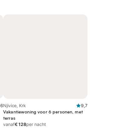
,6
Njivice, Krk
9,7
Vakantiewoning voor 6 personen, met
terras
vanaf
€ 128
per nacht