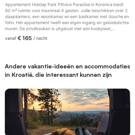
Appartement Holiday Park Plitvice Paradise in Korenica biedt
60 m² ruimte voor maximaal 4 gasten. Jullie beschikken over 2
slaapkamers, een woonkamer en een badkamer met douche en
föhn. Het appartement heeft een eigen ingang en geluidsdichte
muren. De privékeuken is uitgerust met een kookplaat,
koelkast, keukengerei en magnetron. Tot jullie beschikking zijn
€ 165
vanaf
/
nacht
een balkon, een terras met tuinzicht, uitzicht op de bergen, een
zwembad met uitzicht, een open haard, barbecue, flatscreen-
tv met kabelzenders, ventilator, wifi en een babybedje. De unit
heeft 2 bedden. Offering inner courtyard views, H...
Andere vakantie-ideeën en accommodaties
in Kroatië, die interessant kunnen zijn