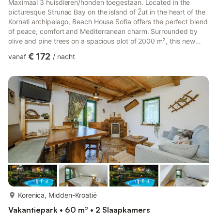
Maximaal 3 huisdieren/honden toegestaan. Located in the
picturesque Strunac Bay on the island of Žut in the heart of the
Kornati archipelago, Beach House Sofia offers the perfect blend
of peace, comfort and Mediterranean charm. Surrounded by
olive and pine trees on a spacious plot of 2000 m², this new
mobile home offers an intimate holiday with a beautiful sea
€ 172
vanaf
/
nacht
view.Guests have access to a seawater swimming pool and a
sun terrace, a private beach with sun loungers and parasols, a
children's amusement park, a water bed, a beach bar and the
BAIN restaurant, known for its excellent local cuisin...
meer...
Korenica, Midden-Kroatië
Vakantiepark • 60 m² • 2 Slaapkamers