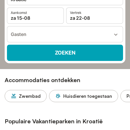
Aankomst
Vertrek
za 15-08
za 22-08
Gasten
ZOEKEN
Accommodaties ontdekken
Zwembad
Huisdieren toegestaan
P
Populaire Vakantieparken in Kroatië