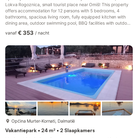
Lokva Rogoznica, small tourist place near Omiš! This property
offers accommodation for 12 persons with 5 bedrooms, 4
bathrooms, spacious living room, fully equipped kitchen with
dining area, outdoor swimming pool, BBQ facilities with outdoor
furniture, garden and a balcony with sea view. The parking and
€ 353
vanaf
/
nacht
Wi-fi are free.The nearest beach is 200m from the
property!Split and Makarska are 28km from the property!Free
private parking!Free Wi - fi access!The nearest beach is 200m
from the property!The nearest restaurant/caffe bar is 200m
from ...
meer...
Općina Murter-Kornati, Dalmatië
Vakantiepark • 24 m² • 2 Slaapkamers