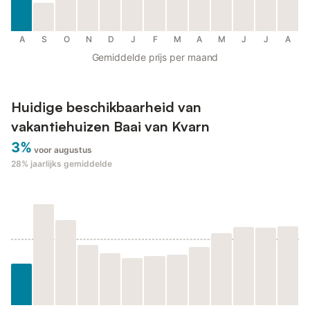
A
S
O
N
D
J
F
M
A
M
J
J
A
Gemiddelde prijs per maand
Huidige beschikbaarheid van
vakantiehuizen Baai van Kvarn
3%
voor augustus
28%
jaarlijks gemiddelde