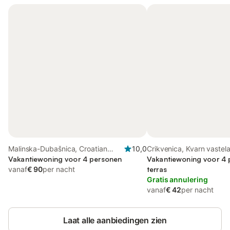
Malinska-Dubašnica, Croatian
10,0
Crikvenica, Kvarn vastel
Islands
Vakantiewoning voor 4 personen
Vakantiewoning voor 4 
vanaf
€ 90
per nacht
terras
Gratis annulering
vanaf
€ 42
per nacht
Laat alle aanbiedingen zien