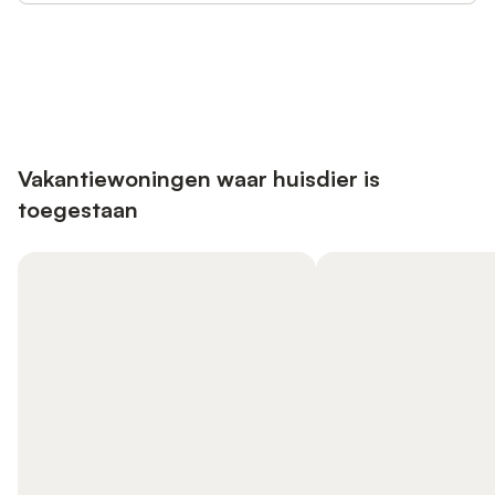
Bespaar tot 10% op veel verblijven
Registreren
met een account.
Vakantiewoningen waar huisdier is
toegestaan