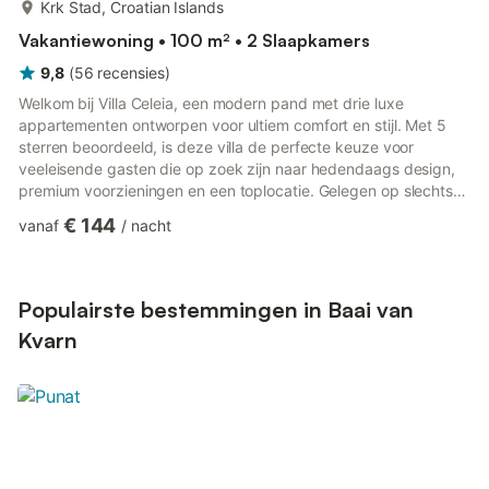
meer...
Krk Stad, Croatian Islands
Vakantiewoning • 100 m² • 2 Slaapkamers
9,8
(
56
recensies
)
Welkom bij Villa Celeia, een modern pand met drie luxe
appartementen ontworpen voor ultiem comfort en stijl. Met 5
sterren beoordeeld, is deze villa de perfecte keuze voor
veeleisende gasten die op zoek zijn naar hedendaags design,
premium voorzieningen en een toplocatie. Gelegen op slechts
300 meter van het strand en op korte loopafstand van de
€ 144
vanaf
/
nacht
boulevard, combineert Villa Celeia een onverslaanbare locatie
met ongeëvenaarde luxe. Bij aankomst wordt u begroet door
een prachtig aangelegde tuin met mediterrane vegetatie en een
verwarmd zwembad, perfect voor verfrissende duiken op
Populairste bestemmingen in Baai van
warme zomerda...
Kvarn