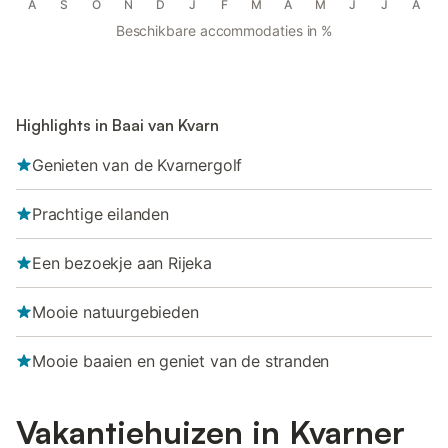
A
S
O
N
D
J
F
M
A
M
J
J
A
Beschikbare accommodaties in %
Highlights in Baai van Kvarn
Genieten van de Kvarnergolf
Prachtige eilanden
Een bezoekje aan Rijeka
Mooie natuurgebieden
Mooie baaien en geniet van de stranden
Vakantiehuizen in Kvarner