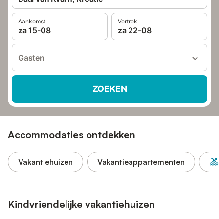
Aankomst
Vertrek
za 15-08
za 22-08
Gasten
ZOEKEN
Accommodaties ontdekken
Vakantiehuizen
Vakantieappartementen
Kindvriendelijke vakantiehuizen