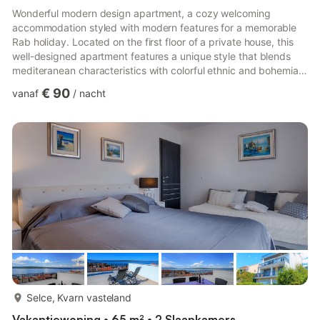
Wonderful modern design apartment, a cozy welcoming
accommodation styled with modern features for a memorable
Rab holiday. Located on the first floor of a private house, this
well-designed apartment features a unique style that blends
mediteranean characteristics with colorful ethnic and bohemian
decoration – with slopping ceilings, laminated floors and
€ 90
vanaf
/
nacht
modern furnishing - a perfect accommodation for a romantic
getaway in Supetarska Draga, Rab. The main living area is
composed by the dining and living area. The kitchen is
completed with all modern equipment such as oven, ceramic
hob, fridge...
meer...
Selce, Kvarn vasteland
Vakantiewoning • 65 m² • 2 Slaapkamers