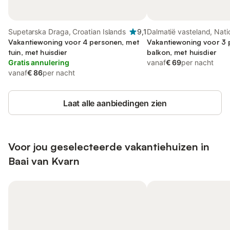
Supetarska Draga, Croatian Islands
9,1
Dalmatië vasteland, Nati
Vakantiewoning voor 4 personen, met
Paklenica
Vakantiewoning voor 3 
tuin, met huisdier
balkon, met huisdier
Gratis annulering
vanaf
€ 69
per nacht
vanaf
€ 86
per nacht
Laat alle aanbiedingen zien
Voor jou geselecteerde vakantiehuizen in
Baai van Kvarn