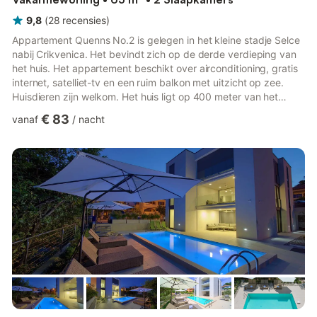
9,8
(
28
recensies
)
Appartement Quenns No.2 is gelegen in het kleine stadje Selce
nabij Crikvenica. Het bevindt zich op de derde verdieping van
het huis. Het appartement beschikt over airconditioning, gratis
internet, satelliet-tv en een ruim balkon met uitzicht op zee.
Huisdieren zijn welkom. Het huis ligt op 400 meter van het
stadscentrum en slechts 300 meter van het strand. Er is één
€ 83
vanaf
/
nacht
parkeerplaats voor het gebouw. Selce ligt in een pittoreske baai
nabij Crikvenica, aan een van de meest gevarieerde delen van
de Adriatische kust. Dit kuuroord aan zee, eens een dorp van
vissers en steenhouwers, is vandaag de d...