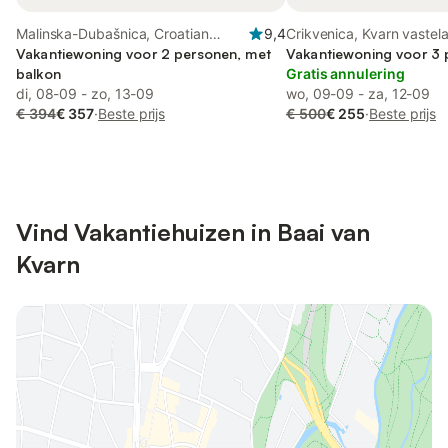
Malinska-Dubašnica, Croatian
9,4
Crikvenica, Kvarn vastel
Islands
Vakantiewoning voor 2 personen, met
Vakantiewoning voor 3
balkon
Gratis annulering
di, 08-09 - zo, 13-09
wo, 09-09 - za, 12-09
€ 394
€ 357
·
Beste prijs
€ 500
€ 255
·
Beste prijs
Vind Vakantiehuizen in Baai van
Kvarn