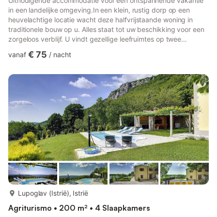
Uitnodigende accommodatie voor een ontspannende vakantie
in een landelijke omgeving.In een klein, rustig dorp op een
heuvelachtige locatie wacht deze halfvrijstaande woning in
traditionele bouw op u. Alles staat tot uw beschikking voor een
zorgeloos verblijf. U vindt gezellige leefruimtes op twee
verdiepingen, waar zich op de eerste verdieping een keuken,
€ 75
vanaf
/
nacht
slaapkamer, badkamer en een terras bevinden. De tweede
verdieping, die dezelfde kamerindeling heeft, is bereikbaar via
een gedeeltelijk overdekte buitentrap. Dankzij de indeling
vinden alle vakantiegasten hier een toevluchtsoord voor zichz...
meer...
Lupoglav (Istrië), Istrië
Agriturismo • 200 m² • 4 Slaapkamers