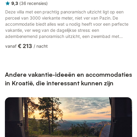
9,3
(
36
recensies
)
Deze villa met een prachtig panoramisch uitzicht ligt op een
perceel van 3000 vierkante meter, niet ver van Pazin. De
accommodatie biedt alles wat u nodig heeft voor een perfecte
vakantie, ver weg van de dagelijkse stress: een
adembenemend panoramisch uitzicht, een zwembad met
ligstoelen, een overdekt terras met barbecueplek en een
€ 213
vanaf
/
nacht
speeltuin voor de kinderen. Het interieur is ook zeer ruim, met
een open keuken die verbonden is met de woon- en eetkamer.
De villa bestaat uit vier slaapkamers en vijf badkamers -
waardoor het de perfecte keuze is voor een vakantie met 10
personen. Vanaf de acco...
Andere vakantie-ideeën en accommodaties
in Kroatië, die interessant kunnen zijn