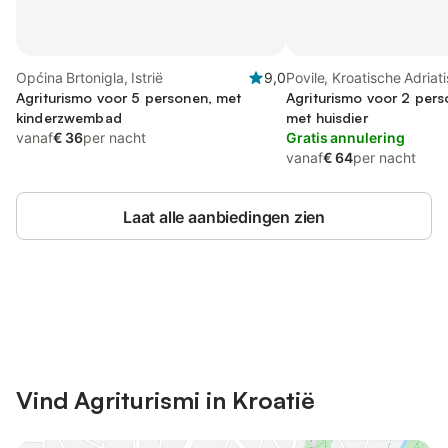
Općina Brtonigla, Istrië
9,0
Povile, Kroatische Adriat
Agriturismo voor 5 personen, met
Agriturismo voor 2 pers
kinderzwembad
met huisdier
vanaf
€ 36
per nacht
Gratis annulering
vanaf
€ 64
per nacht
Laat alle aanbiedingen zien
Bespaar tot 10% op veel verblijven
Registreren
met een account.
Vind Agriturismi in Kroatië