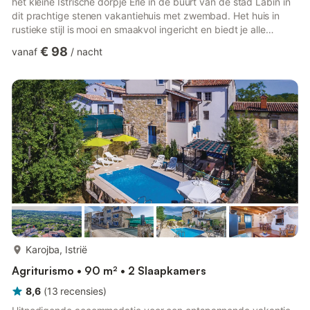
het kleine Istrische dorpje Erie in de buurt van de stad Labin in
dit prachtige stenen vakantiehuis met zwembad. Het huis in
rustieke stijl is mooi en smaakvol ingericht en biedt je alle
moderne comfort. Het heeft twee slaapkamers op de eerste
€ 98
vanaf
/
nacht
verdieping, keuken, eetkamer, woonkamer en badkamer op de
begane grond.Het hoogtepunt van dit huis is het ruime,
overdekte terras voor het huis, waar je kunt genieten van een
glas wijn en een barbecue-diner. Verfris jezelf van...
meer...
Karojba, Istrië
Agriturismo • 90 m² • 2 Slaapkamers
8,6
(
13
recensies
)