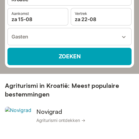
Aankomst
Vertrek
za 15-08
za 22-08
Gasten
ZOEKEN
Agriturismi in Kroatië: Meest populaire
bestemmingen
Novigrad
Agriturismi ontdekken →