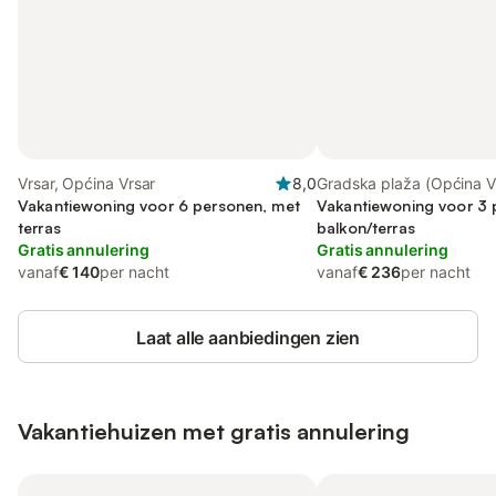
Vrsar, Općina Vrsar
8,0
Gradska plaža (Općina Vr
Vakantiewoning voor 6 personen, met
Općina Vrsar
Vakantiewoning voor 3 
terras
balkon/terras
Gratis annulering
Gratis annulering
vanaf
€ 140
per nacht
vanaf
€ 236
per nacht
Laat alle aanbiedingen zien
Vakantiehuizen met gratis annulering