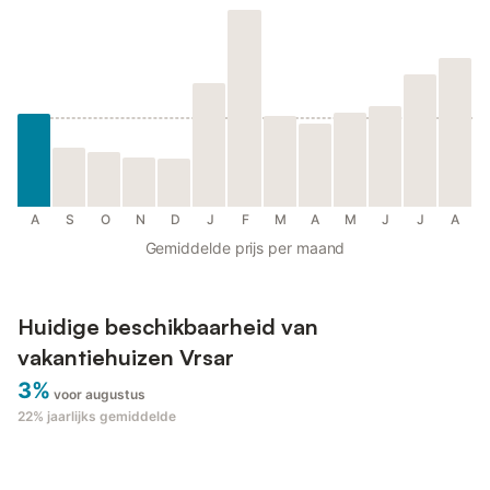
A
S
O
N
D
J
F
M
A
M
J
J
A
Gemiddelde prijs per maand
Huidige beschikbaarheid van
vakantiehuizen Vrsar
3%
voor augustus
22%
jaarlijks gemiddelde