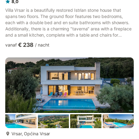
8,0
Villa Vrsar is a beautifully restored Istrian stone house that
spans two floors. The ground floor features two bedrooms,
each with a double bed and en suite bathrooms with showers.
Additionally, there is a charming "taverna" area with a fireplace
and a small kitchen, complete with a table and chairs for
enjoying meals together. On the first floor, there's a spacious
€ 238
vanaf
/
nacht
open-plan living area with a fireplace and a well-equipped
kitchen. There is also a convenient toilet with a washing
machine. The living area offers breathtaking views of the Vrsar
islands and the sea. For added comfort, the liv...
meer...
Vrsar, Općina Vrsar