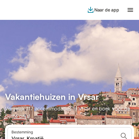
Naar de app
Vakantiehuizen in Vrsar
Vergelijk 117 accommodaties in Vrsar en boek voor de
beste prijs!
Bestemming
Vrsar, Kroatië