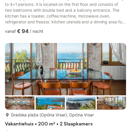
to 4+1 persons. It is located on the first floor and consists of
two bedrooms with double bed and a balcony entrance. The
kitchen has a toaster, coffee machine, microwave oven,
refrigerator and freezer, kitchen utensils and a dinning area for
4 persons. The guests also have a terrace with sitting area
€ 94
vanaf
/
nacht
overlooking the garden, ideal for a breakfast. The guests have
also a private parking in the yard of the house on their disposal.
The first beach is only few minutes away from the apartment.
The apartment is on the edge of the ci...
meer...
Gradska plaža (Općina Vrsar), Općina Vrsar
Vakantiehuis • 200 m² • 2 Slaapkamers