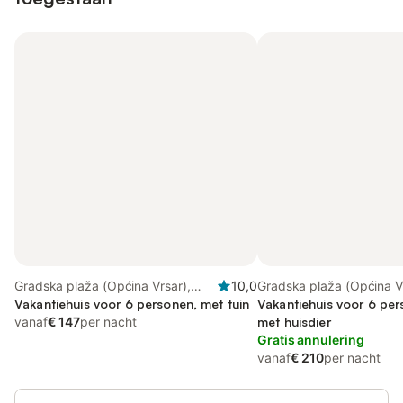
Gradska plaža (Općina Vrsar),
10,0
Gradska plaža (Općina Vr
Općina Vrsar
Vakantiehuis voor 6 personen, met tuin
Općina Vrsar
Vakantiehuis voor 6 per
vanaf
€ 147
per nacht
met huisdier
Gratis annulering
vanaf
€ 210
per nacht