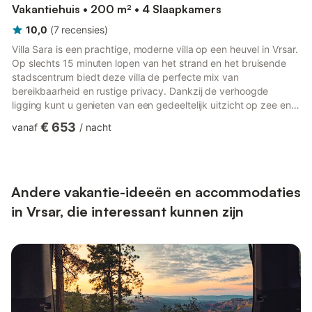
Vakantiehuis • 200 m² • 4 Slaapkamers
10,0
(
7
recensies
)
Villa Sara is een prachtige, moderne villa op een heuvel in Vrsar.
Op slechts 15 minuten lopen van het strand en het bruisende
stadscentrum biedt deze villa de perfecte mix van
bereikbaarheid en rustige privacy. Dankzij de verhoogde
ligging kunt u genieten van een gedeeltelijk uitzicht op zee en
een indrukwekkend panorama op de charmante oude
€ 653
vanaf
/
nacht
binnenstad van Vrsar. Villa Sara heeft een open indeling op de
begane grond en beschikt over een ruime woonkamer met
flatscreen-tv, een volledig uitgeruste keuken en een eethoek
met comfortabele zitplaatsen voor acht personen. Deze ruimte
loopt via sch...
Andere vakantie-ideeën en accommodaties
in Vrsar, die interessant kunnen zijn