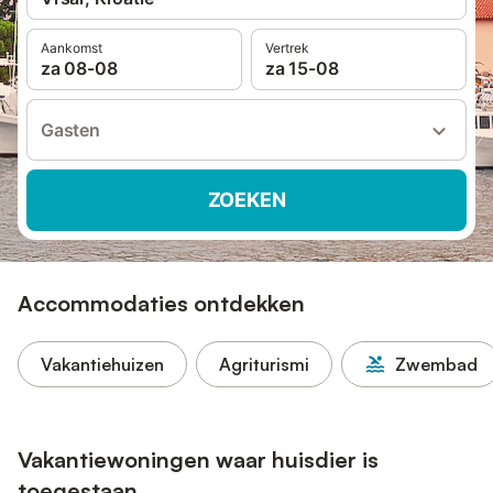
Aankomst
Vertrek
za 08-08
za 15-08
Gasten
ZOEKEN
Accommodaties ontdekken
Vakantiehuizen
Agriturismi
Zwembad
Vakantiewoningen waar huisdier is
toegestaan