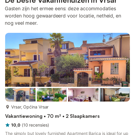
De beste Vakantiehuizen in Vrsar
Gasten zijn het ermee eens: deze accommodaties
worden hoog gewaardeerd voor locatie, netheid, en
nog veel meer.
meer...
Vrsar, Općina Vrsar
Vakantiewoning • 70 m² • 2 Slaapkamers
10,0
(
10
recensies
)
The simply but lovely furnished Apartment Barica is ideal for up