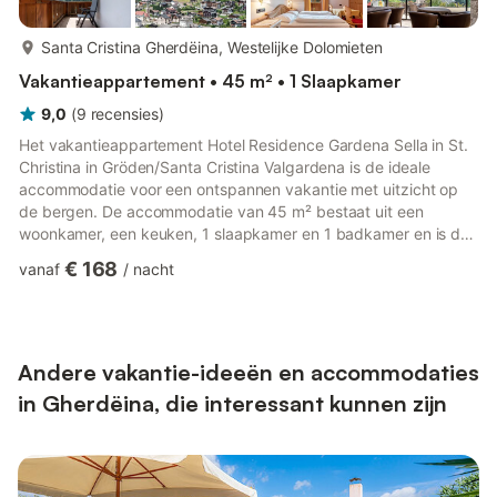
meer...
Santa Cristina Gherdëina, Westelijke Dolomieten
Vakantieappartement • 45 m² • 1 Slaapkamer
9,0
(
9
recensies
)
Het vakantieappartement Hotel Residence Gardena Sella in St.
Christina in Gröden/Santa Cristina Valgardena is de ideale
accommodatie voor een ontspannen vakantie met uitzicht op
de bergen. De accommodatie van 45 m² bestaat uit een
woonkamer, een keuken, 1 slaapkamer en 1 badkamer en is dus
geschikt voor 4 personen. Extra voorzieningen zijn onder
€ 168
vanaf
/
nacht
andere WiFi, verwarming en een tv. Verder zijn er een sauna en
een ontspanningsruimte beschikbaar op het terrein. Het
hoogtepunt van deze accommodatie is het eigen balkon. U
kunt ook gebruikmaken van een gedeelde buitenruimte met
een tuin. Een parke...
Andere vakantie-ideeën en accommodaties
in Gherdëina, die interessant kunnen zijn