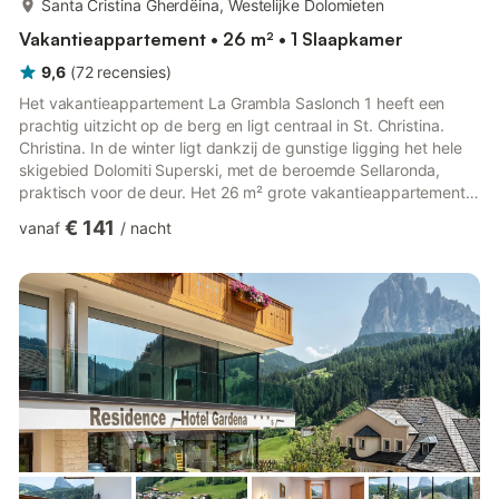
Santa Cristina Gherdëina, Westelijke Dolomieten
Vakantieappartement • 26 m² • 1 Slaapkamer
9,6
(
72
recensies
)
Het vakantieappartement La Grambla Saslonch 1 heeft een
prachtig uitzicht op de berg en ligt centraal in St. Christina.
Christina. In de winter ligt dankzij de gunstige ligging het hele
skigebied Dolomiti Superski, met de beroemde Sellaronda,
praktisch voor de deur. Het 26 m² grote vakantieappartement
bestaat uit een woonkamer, een keuken, 1 slaapkamer en 1
€ 141
vanaf
/
nacht
badkamer en is daarom geschikt voor 2 personen. Extra
voorzieningen zijn WiFi en satelliet-tv. Er is ook een babybedje
beschikbaar. Gasten kunnen tegen betaling gebruikmaken van
een sauna. Het hoogtepunt van deze accommodatie is de
eigen...