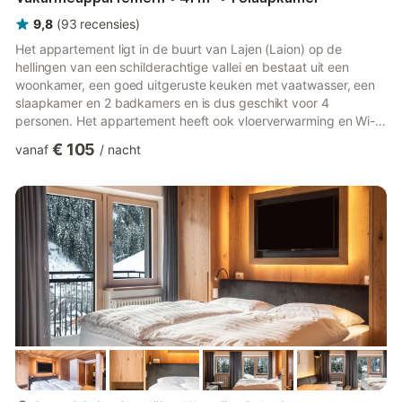
9,8
(
93
recensies
)
Het appartement ligt in de buurt van Lajen (Laion) op de
hellingen van een schilderachtige vallei en bestaat uit een
woonkamer, een goed uitgeruste keuken met vaatwasser, een
slaapkamer en 2 badkamers en is dus geschikt voor 4
personen. Het appartement heeft ook vloerverwarming en Wi-
Fi. De woning is bijzonder gezinsvriendelijk, met een
€ 105
vanaf
/
nacht
kinderbedje en kinderstoel beschikbaar op aanvraag, evenals
speelgoed en boeken voor kinderen. De energie van het
appartement wordt geleverd door groene bronnen en het
produceert ook zijn eigen kruiden en groenten. Buiten is er een
balkon en een gedeelde tui...
meer...