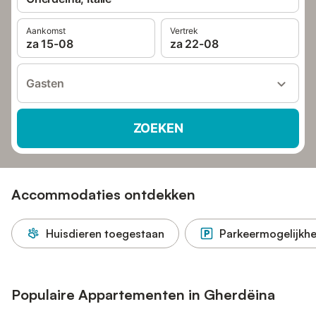
Aankomst
Vertrek
za 15-08
za 22-08
Gasten
ZOEKEN
Accommodaties ontdekken
Huisdieren toegestaan
Parkeermogelijkhe
Populaire Appartementen in Gherdëina