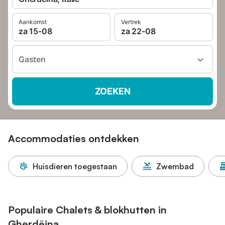
Aankomst
Vertrek
za 15-08
za 22-08
Gasten
ZOEKEN
Accommodaties ontdekken
Huisdieren toegestaan
Zwembad
Populaire Chalets & blokhutten in
Gherdëina