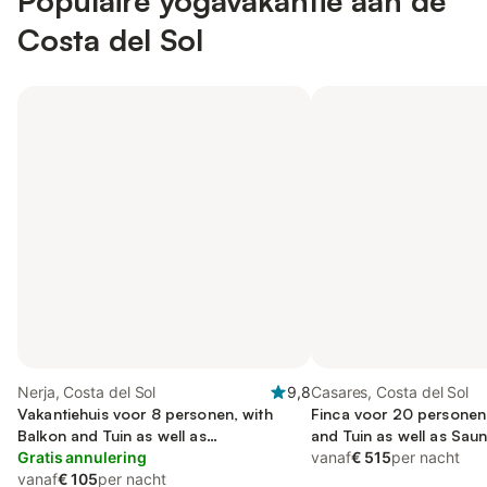
Populaire yogavakantie aan de
Costa del Sol
Nerja, Costa del Sol
9,8
Casares, Costa del Sol
Vakantiehuis voor 8 personen, with
Finca voor 20 personen,
Balkon and Tuin as well as
and Tuin as well as Sau
Kinderzwembad
Gratis annulering
vanaf
€ 515
per nacht
vanaf
€ 105
per nacht