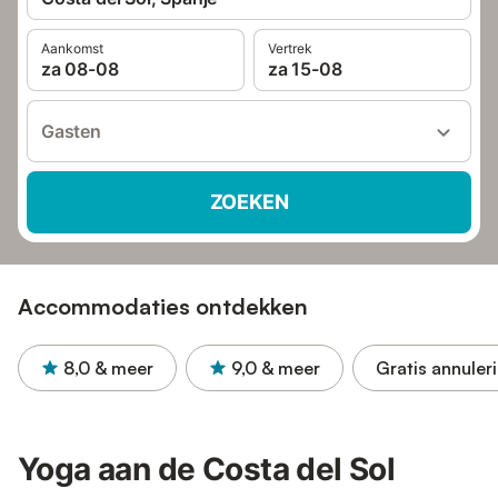
Aankomst
Vertrek
za 08-08
za 15-08
Gasten
ZOEKEN
Accommodaties ontdekken
8,0
& meer
9,0
& meer
Gratis annuler
Yoga aan de Costa del Sol