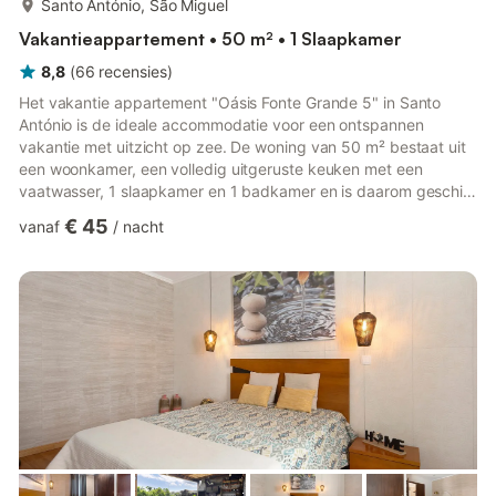
Santo António, São Miguel
Vakantieappartement • 50 m² • 1 Slaapkamer
8,8
(
66
recensies
)
Het vakantie appartement "Oásis Fonte Grande 5" in Santo
António is de ideale accommodatie voor een ontspannen
vakantie met uitzicht op zee. De woning van 50 m² bestaat uit
een woonkamer, een volledig uitgeruste keuken met een
vaatwasser, 1 slaapkamer en 1 badkamer en is daarom geschikt
voor 2 personen. Extra voorzieningen zijn onder andere WiFi en
€ 45
vanaf
/
nacht
een tv. Een wasmachine en wasmiddelen zijn beschikbaar voor
het hele complex voor het appartement. Aanraders in de buurt
zijn het uitzichtpunt Fonte Grande, de natuurlijke zwembaden
van Santo António en het restaurant 4 Plátanos. Er is gratis
par...