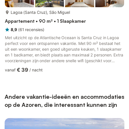
meer...
Lagoa (Santa Cruz), São Miguel
Appartement • 90 m² • 1 Slaapkamer
8,9
(
61
recensies
)
Met uitzicht op de Atlantische Oceaan is Santa Cruz in Lagoa
perfect voor een ontspannen vakantie. Met 90 m² bestaat het
uit een woonkamer, een goed uitgeruste keuken, 1 slaapkamer
en 1 badkamer, en biedt plaats aan maximaal 2 personen. Extra
voorzieningen zijn onder andere snelle wifi (geschikt voor
videogesprekken), televisie en een wasmachine. Voor extra
€ 39
vanaf
/
nacht
comfort van de gasten is er ook een kinderbedje beschikbaar.
Casa de Férias Garrett in Lagoa beschikt over een gedeelde
tuin waar jullie kunnen genieten van eigen fruit, groenten,
kruiden en jam van het verblijf. Parkeren is mogelijk bij...
Andere vakantie-ideeën en accommodaties
op de Azoren, die interessant kunnen zijn