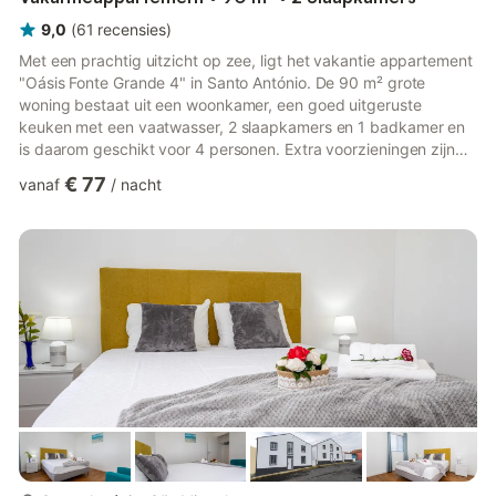
9,0
(
61
recensies
)
Met een prachtig uitzicht op zee, ligt het vakantie appartement
"Oásis Fonte Grande 4" in Santo António. De 90 m² grote
woning bestaat uit een woonkamer, een goed uitgeruste
keuken met een vaatwasser, 2 slaapkamers en 1 badkamer en
is daarom geschikt voor 4 personen. Extra voorzieningen zijn
onder andere WiFi en een tv. Een wasmachine en
€ 77
vanaf
/
nacht
schoonmaakmiddelen zijn beschikbaar voor het hele complex
voor het appartement. Het vakantieappartement beschikt ook
over een open privéterras waar u 's avonds kunt chillen. Er is
gratis parkeergelegenheid in de straat. Airconditioning is niet
beschikbaar, ...
meer...