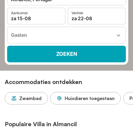
Aankomst
Vertrek
za 15-08
za 22-08
Gasten
ZOEKEN
Accommodaties ontdekken
Zwembad
Huisdieren toegestaan
P
Populaire Villa in Almancil