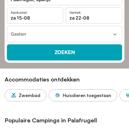
Aankomst
Vertrek
za 15-08
za 22-08
Gasten
ZOEKEN
Accommodaties ontdekken
Zwembad
Huisdieren toegestaan
Populaire Campings in Palafrugell