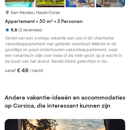
meer...
San-Nicolao, Haute-Corse
Appartement • 30 m² • 3 Personen
9,8
(
2
recensies
)
Geniet van een zonnige vakantie aan zee in dit charmante
vakantieappartement met gedeeld zwembad.Welkom in dit
gezellige en goed onderhouden vakantieappartement, waar
een romantisch uitje voor twee of als klein gezin op je wacht in
de buurt van het strand. Bereid kleine gerechten in de
praktische kitchenette, geniet van je maaltijden in de luchtige
€ 49
vanaf
/
nacht
eethoek en ontspan op de bank met een goed boek na een
dag aan het strand.De ruime, mediterrane tuin met palmbomen
en pijnbomen straalt een zuidelijke flair uit en lokt je met een
groot gemeenschappelijk zwembad waar je je naar hartenlust
kunt ve...
Andere vakantie-ideeën en accommodaties
op Corsica, die interessant kunnen zijn