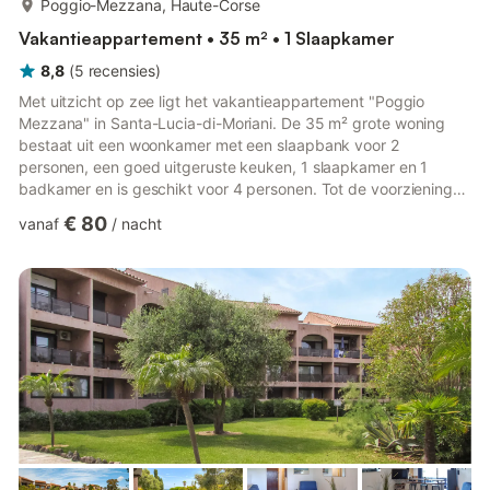
Poggio-Mezzana, Haute-Corse
Vakantieappartement • 35 m² • 1 Slaapkamer
8,8
(
5
recensies
)
Met uitzicht op zee ligt het vakantieappartement "Poggio
Mezzana" in Santa-Lucia-di-Moriani. De 35 m² grote woning
bestaat uit een woonkamer met een slaapbank voor 2
personen, een goed uitgeruste keuken, 1 slaapkamer en 1
badkamer en is geschikt voor 4 personen. Tot de voorzieningen
ter plaatse behoren een tv, airconditioning, een ventilator, een
€ 80
vanaf
/
nacht
wasmachine en een vaatwasser. Uw eigen buitenruimte bestaat
uit een overdekt terras, een balkon en een barbecue. Een
gedeeld zwembad met een goed uitgeruste zwembadruimte is
ook beschikbaar voor uw gebruik. Een parkeerplaats is
beschikbaar op het t...