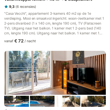
9,3
(
6
recensies
)
"Casa Vecchi", appartement 3-kamers 40 m2 op de 1e
verdieping. Mooi en smaakvol ingericht: woon-/eetkamer met 1
2-pers divanbed (1 x 140 cm, lengte 190 cm), TV (Flatscreen
TV). Uitgang naar het balkon. 1 kamer met 1 2-pers bed (140
cm, lengte 190 cm). Uitgang naar het balkon. 1 kamer met 1
uitschuifbaar bed (2 pers. 2 x 90 cm, lengte 190 cm). Kookhoek
€ 72
vanaf
/
nacht
(4-pits kookplaat, magnetron, diepvriezer, elektrische
koffiemachine) met eettafel. Douche/WC. Elektrische
verwarming. Balkon 12 m2. Balkonmeubilair, ligstoelen (3). Zeer
mooi panoramazicht op zee. Niet rokers woning. Rookmelders.
Aanbod door ...
meer...