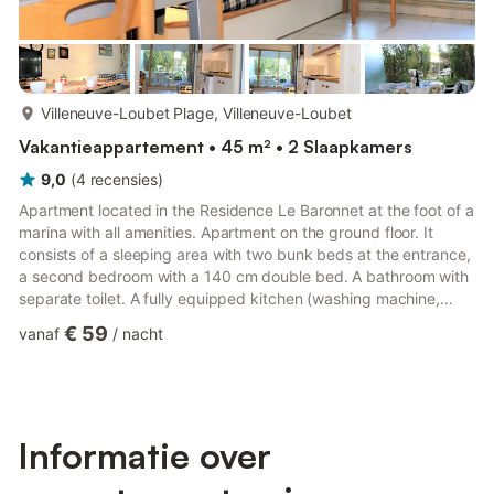
meer...
Villeneuve-Loubet Plage, Villeneuve-Loubet
Vakantieappartement • 45 m² • 2 Slaapkamers
9,0
(
4
recensies
)
Apartment located in the Residence Le Baronnet at the foot of a
marina with all amenities. Apartment on the ground floor. It
consists of a sleeping area with two bunk beds at the entrance,
a second bedroom with a 140 cm double bed. A bathroom with
separate toilet. A fully equipped kitchen (washing machine,
oven, refrigerator) open to the living room-dining room. A
€ 59
vanaf
/
nacht
terrace with garden and direct access to the beach completes
this apartment. Household linen is not provided, you can rent it.
The best thing about this accommodation: This apartment
offers thanks to its garden and its direct acce...
Informatie over