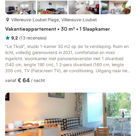
meer...
Villeneuve-Loubet Plage, Villeneuve-Loubet
Vakantieappartement • 30 m² • 1 Slaapkamer
9,2
(
13
recensies
)
"Le Tivoli", studio 1-kamer 30 m2 op de 1e verdieping. Ruim en
licht, volledig gerenoveerd in 2021, comfortabel en mooi
ingericht: woonkamer met panoramavenster met 1 divanbed
(140 cm, lengte 190 cm), 1 2-pers divanbed (160 cm, lengte
200 cm), TV (Flatscreen TV), air-conditioning. Uitgang naar het
terras. Open keuken (afwasmachine, 2 inductiekookplaten,
€ 64
vanaf
/
nacht
broodrooster, waterkoker, diepvriezer, elektrische
koffiemachine). Uitgang naar het terras. Bad/WC. Verwarming,
air-conditioning. Parketvloeren. Groot terras 12 m2.
Terrasmeubelen. Ter beschikking: wasmachine, strijkijzer,
kinderbed, haardro...