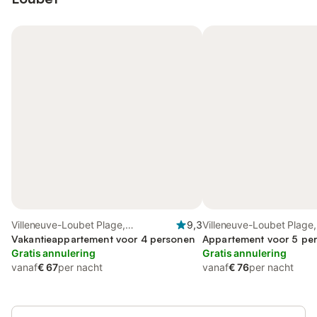
Villeneuve-Loubet Plage,
9,3
Villeneuve-Loubet Plage,
Villeneuve-Loubet
Vakantieappartement voor 4 personen
Villeneuve-Loubet
Appartement voor 5 pe
Gratis annulering
Gratis annulering
vanaf
€ 67
per nacht
vanaf
€ 76
per nacht