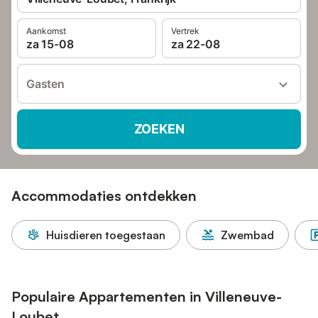
Aankomst
Vertrek
za 15-08
za 22-08
Gasten
ZOEKEN
Accommodaties ontdekken
Huisdieren toegestaan
Zwembad
Populaire Appartementen in Villeneuve-
Loubet