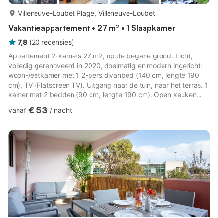
meer...
Villeneuve-Loubet Plage, Villeneuve-Loubet
Vakantieappartement • 27 m² • 1 Slaapkamer
7,8
(
20
recensies
)
Appartement 2-kamers 27 m2, op de begane grond. Licht,
volledig gerenoveerd in 2020, doelmatig en modern ingericht:
woon-/eetkamer met 1 2-pers divanbed (140 cm, lengte 190
cm), TV (Flatscreen TV). Uitgang naar de tuin, naar het terras. 1
kamer met 2 bedden (90 cm, lengte 190 cm). Open keuken
(afwasmachine, 2 inductiekookplaten, waterkoker, magnetron,
€ 53
vanaf
/
nacht
elektrische koffiemachine). Douche/WC. Elektrische
verwarming. Groot terras 13 m2, tuin. Terrasmeubelen,
ligstoelen (2). Ter beschikking: wasmachine, strijkijzer,
haardroger. Internet (WiFi, gratis). Parkeerplaats nr. 38 (1 Auto).
Maximaal 1 h...