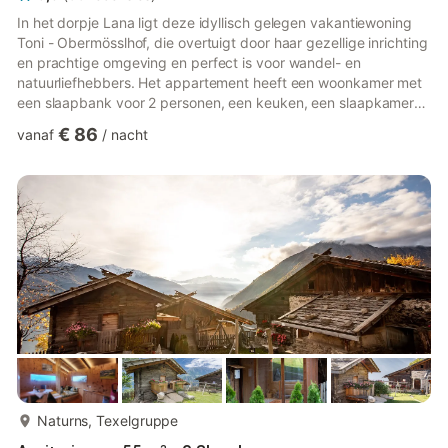
In het dorpje Lana ligt deze idyllisch gelegen vakantiewoning
Toni - Obermösslhof, die overtuigt door haar gezellige inrichting
en prachtige omgeving en perfect is voor wandel- en
natuurliefhebbers. Het appartement heeft een woonkamer met
een slaapbank voor 2 personen, een keuken, een slaapkamer
en een badkamer en is dus geschikt voor 4 personen. Extra
€ 86
vanaf
/
nacht
voorzieningen zijn Wi-Fi, een tv en een kinderbedje. Begin je
dag met een kopje koffie op je overdekte privéterras of bereid
een heerlijke maaltijd op de barbecue die je deelt met de
andere gasten. Op verzoek en tegen een toeslag kan het
pand...
meer...
Naturns, Texelgruppe