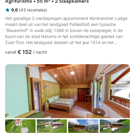
Agriturismo • 55 m² • 2 Slaapkamers
9,6
(
43
recensies
)
Het gezellige 2-verdiepingen appartement Kornkammer Lodge
maakt deel uit van het landgoed Patleidhof, een typische
"Bauernhof" in oude stijl, 1368 m boven de zeespiegel, in de
buurt van de stad Naturns in het schilderachtige gebied van
Zuid-Tirol. Het landgoed dateert uit het jaar 1314 en het
gebouw werd oorspronkelijk gebouwd als graanschuur. Het
€ 152
vanaf
/
nacht
appartement, dat kan worden bereikt na een vrij steile
wandeling of door de kabelbaan "Unterstell" te nemen, bestaat
uit een woonkamer, een goed uitgeruste keuken met een
vaatwasser, 2 slaapkamers en een badkamer en is daarom
geschikt voor 4 perso...