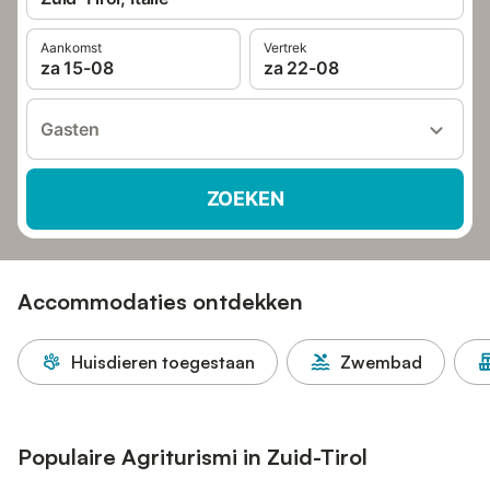
Aankomst
Vertrek
za 15-08
za 22-08
Gasten
ZOEKEN
Accommodaties ontdekken
Huisdieren toegestaan
Zwembad
Populaire Agriturismi in Zuid-Tirol