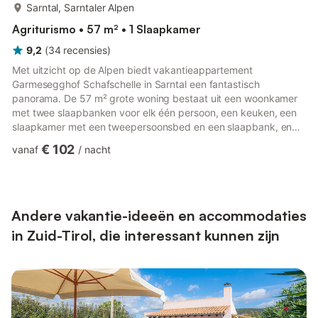
meer...
Sarntal, Sarntaler Alpen
Agriturismo • 57 m² • 1 Slaapkamer
9,2
(
34
recensies
)
Met uitzicht op de Alpen biedt vakantieappartement
Garmesegghof Schafschelle in Sarntal een fantastisch
panorama. De 57 m² grote woning bestaat uit een woonkamer
met twee slaapbanken voor elk één persoon, een keuken, een
slaapkamer met een tweepersoonsbed en een slaapbank, en
een badkamer. Zo is er plaats voor maximaal zes personen.
€ 102
vanaf
/
nacht
Jullie beschikken bovendien over twee privébalkons waar jullie
heerlijk kunnen ontspannen na een dag in de bergen. Deze
accommodatie biedt toegang tot een gedeelde buitenruimte
met tuin en speeltuin. Meerdere huisdieren zijn toegestaan.
Roken en feesten zijn nie...
Andere vakantie-ideeën en accommodaties
in Zuid-Tirol, die interessant kunnen zijn