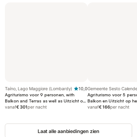
Taíno, Lago Maggiore (Lombardy)
10,0
Gemeente Sesto Calende
Agriturismo voor 9 personen, with
Maggiore (Lombardy)
Agriturismo voor 5 per
Balkon and Terras as well as Uitzicht op
Balkon en Uitzicht op h
het meer
vanaf
€ 301
per nacht
vanaf
€ 166
per nacht
Laat alle aanbiedingen zien