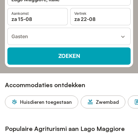
Aankomst
Vertrek
za 15-08
za 22-08
Gasten
ZOEKEN
Accommodaties ontdekken
Huisdieren toegestaan
Zwembad
Populaire Agriturismi aan Lago Maggiore