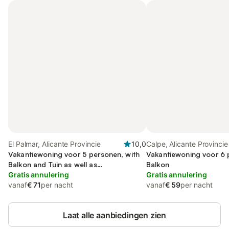
El Palmar, Alicante Provincie
10,0
Calpe, Alicante Provincie
Vakantiewoning voor 5 personen, with
Vakantiewoning voor 6 
Balkon and Tuin as well as
Balkon
Kinderzwembad
Gratis annulering
Gratis annulering
vanaf
€ 71
per nacht
vanaf
€ 59
per nacht
Laat alle aanbiedingen zien