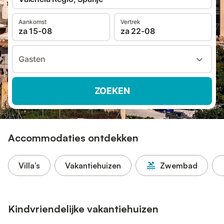
Aankomst
Vertrek
za 15-08
za 22-08
Gasten
ZOEKEN
Accommodaties ontdekken
Villa’s
Vakantiehuizen
Zwembad
Kindvriendelijke vakantiehuizen