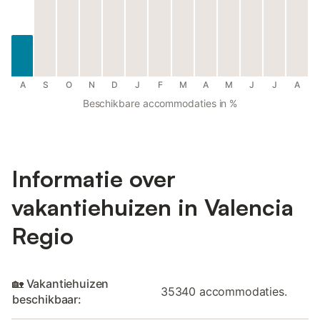
A
S
O
N
D
J
F
M
A
M
J
J
A
Beschikbare accommodaties in %
Informatie over
vakantiehuizen in Valencia
Regio
🏡 Vakantiehuizen
35340 accommodaties.
beschikbaar: