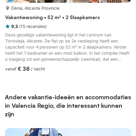
meer...
Dénia, Alicante Provincie
Vakantiewoning • 52 m² • 2 Slaapkamers
9,3
(
15
recensies
)
Deze gezellige vakantiewoning ligt in het centrum van
Torrevieja, Alicante. De flat op de 2e verdieping heeft een
capaciteit voor 4 personen op 52 m² in 2 slaapkamers. Verder
heeft het 1 badkamer en een mooi balkon. In het complex heeft
u toegang tot een gemeenschappelijk zwembad, dat een
welkome verfrissing biedt in de warme zomermaanden. Ook het
€ 38
vanaf
/
nacht
mooie strand bereikt u in korte tijd.Torrevieja is een populaire
vakantiebestemming met activiteiten en bezienswaardigheden
van allerlei aard, zoals watersporten, de zoutlagunes, de
strandpromenade en de haven. Geniet van de nationale en
internati...
Andere vakantie-ideeën en accommodaties
in Valencia Regio, die interessant kunnen
zijn