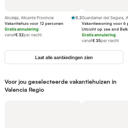
Alcoleja, Alicante Provincie
9,3
Guardamar del Segura, A
Vakantiehuis voor 12 personen
Provincie
Vakantiewoning voor 6 
Gratis annulering
Uitzicht op zee and Balk
vanaf
€ 32
per nacht
Terras and Uitzicht
Gratis annulering
vanaf
€ 35
per nacht
Laat alle aanbiedingen zien
Voor jou geselecteerde vakantiehuizen in
Valencia Regio