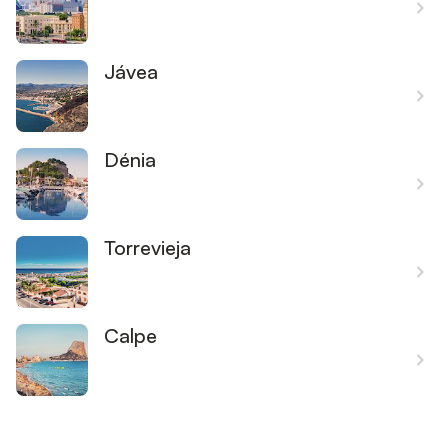
Jávea
Dénia
Torrevieja
Calpe