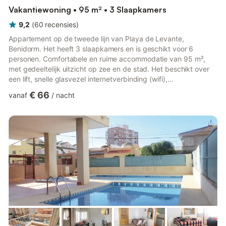
Vakantiewoning • 95 m² • 3 Slaapkamers
9,2
(
60
recensies
)
Appartement op de tweede lijn van Playa de Levante,
Benidorm. Het heeft 3 slaapkamers en is geschikt voor 6
personen. Comfortabele en ruime accommodatie van 95 m²,
met gedeeltelijk uitzicht op zee en de stad. Het beschikt over
een lift, snelle glasvezel internetverbinding (wifi),
airconditioning, warmtepompverwarming, gemeenschappelijk
€ 66
vanaf
/
nacht
zwembad + kinderbad, buitenparkeergelegenheid in hetzelfde
gebouw (afhankelijk van beschikbaarheid bij aankomst), tuin,
tuinmeubilair, speeltuin, 1 televisie, strijkijzer. De aparte
keramische kookplaat is uitgerust met een koelkast,
wasmachine, magnetron, vr...