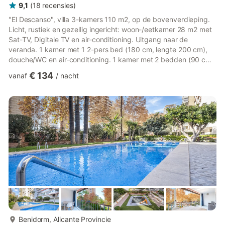
9,1
(
18
recensies
)
"El Descanso", villa 3-kamers 110 m2, op de bovenverdieping.
Licht, rustiek en gezellig ingericht: woon-/eetkamer 28 m2 met
Sat-TV, Digitale TV en air-conditioning. Uitgang naar de
veranda. 1 kamer met 1 2-pers bed (180 cm, lengte 200 cm),
douche/WC en air-conditioning. 1 kamer met 2 bedden (90 cm,
lengte 200 cm), air-conditioning. Keuken (oven, afwasmachine,
€ 134
vanaf
/
nacht
magnetron, diepvriezer). Uitgang naar de veranda.
Douche/WC. Prieel. Terrasmeubelen, barbecue, ligstoelen.
Uitzicht op zee. Ter beschikking: wasmachine, strijkijzer,
kinderstoel, kinderbed tot 2 jaar, haardroger. Internet (WiFi).
Parke...
meer...
Benidorm, Alicante Provincie