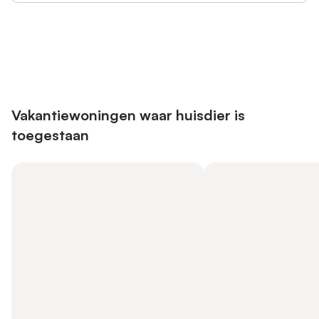
Bespaar tot 10% op veel verblijven
Registreren
met een account.
Vakantiewoningen waar huisdier is
toegestaan