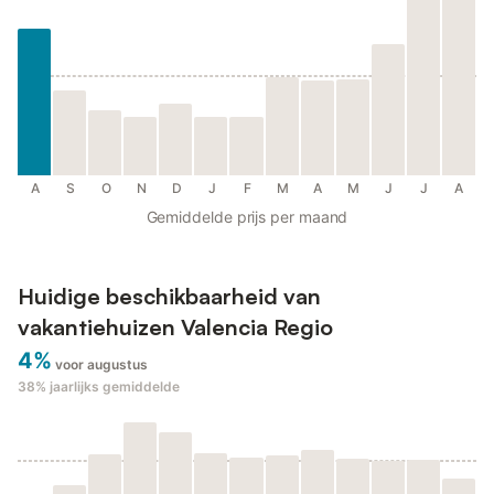
A
S
O
N
D
J
F
M
A
M
J
J
A
Gemiddelde prijs per maand
Huidige beschikbaarheid van
vakantiehuizen Valencia Regio
4%
voor augustus
38%
jaarlijks gemiddelde