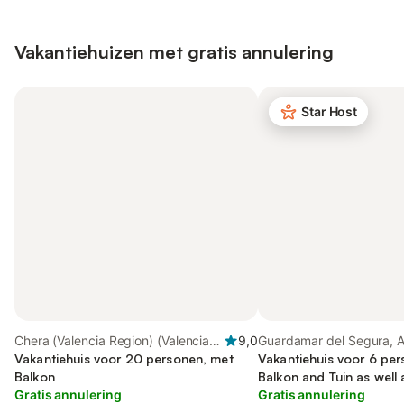
Vakantiehuizen met gratis annulering
Star Host
Chera (Valencia Region) (Valencia
9,0
Guardamar del Segura, A
Region), Valencia Provincie
Vakantiehuis voor 20 personen, met
Provincie
Vakantiehuis voor 6 per
Balkon
Balkon and Tuin as well 
Gratis annulering
Kinderzwembad and Sa
Gratis annulering