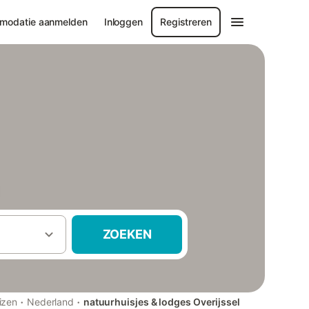
modatie aanmelden
Inloggen
Registreren
ZOEKEN
·
·
izen
Nederland
natuurhuisjes & lodges Overijssel