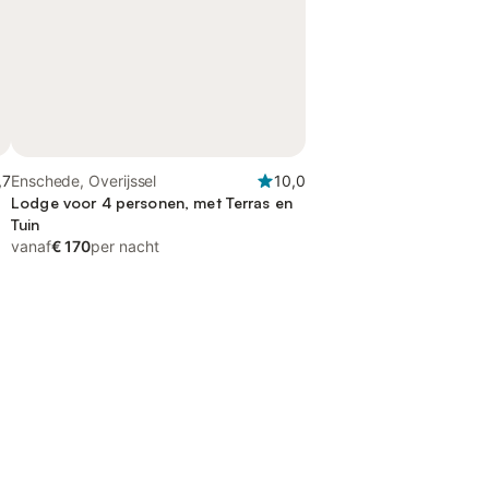
,7
Enschede, Overijssel
10,0
Lodge voor 4 personen, met Terras en
Tuin
vanaf
€ 170
per nacht