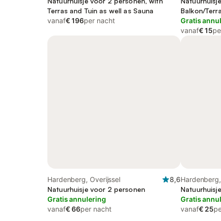
Natuurhuisje voor 2 personen, with
Natuurhuisj
Terras and Tuin as well as Sauna
Balkon/Terra
vanaf
€ 196
per nacht
Gratis annu
vanaf
€ 15
pe
Hardenberg, Overijssel
8,6
Hardenberg, 
Natuurhuisje voor 2 personen
Natuurhuisj
Gratis annulering
Gratis annu
vanaf
€ 66
per nacht
vanaf
€ 25
pe