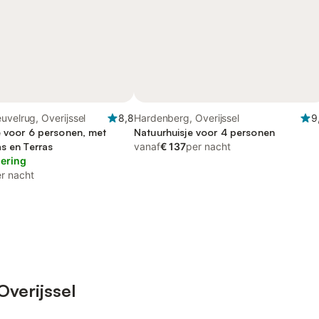
uvelrug, Overijssel
8,8
Hardenberg, Overijssel
9
e voor 6 personen, met
Natuurhuisje voor 4 personen
s en Terras
vanaf
€ 137
per nacht
lering
r nacht
Overijssel