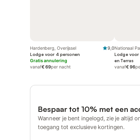
Hardenberg, Overijssel
9,0
Nationaal P
Lodge voor 4 personen
Overijssel
Lodge voor 
Gratis annulering
en Terras
vanaf
€ 69
per nacht
vanaf
€ 96
pe
Bespaar tot 10% met een ac
Wanneer je bent ingelogd, zie je altijd on
toegang tot exclusieve kortingen.
Log in of registreer