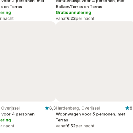
e voor 2 personen, met
Natuurhuisje voor 4 personen, met
s en Terras
Balkon/Terras en Terras
lering
Gratis annulering
r nacht
vanaf
€ 23
per nacht
Overijssel
8,3
Hardenberg, Overijssel
8
e voor 4 personen
Woonwagen voor 3 personen, met
lering
Terras
r nacht
vanaf
€ 52
per nacht