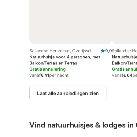
Sallandse Heuvelrug, Overijssel
9,0
Sallandse He
Natuurhuisje voor 4 personen, met
Natuurhuisj
Balkon/Terras en Terras
Balkon/Terra
Gratis annulering
Gratis annu
vanaf
€ 41
per nacht
vanaf
€ 64
pe
Laat alle aanbiedingen zien
Vind natuurhuisjes & lodges in 