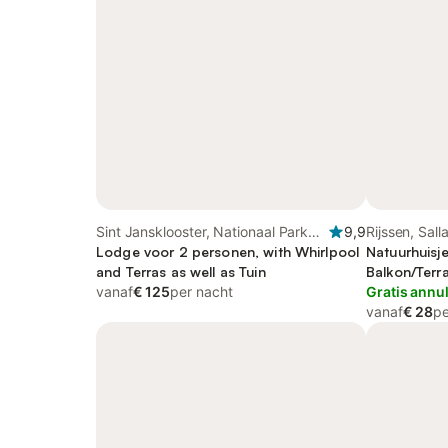
Sint Jansklooster, Nationaal Park
9,9
Rijssen, Sal
Weerribben-Wieden
Lodge voor 2 personen, with Whirlpool
Natuurhuisj
and Terras as well as Tuin
Balkon/Terra
vanaf
€ 125
per nacht
Gratis annu
vanaf
€ 28
pe