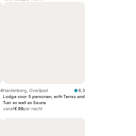
,4
Hardenberg, Overijssel
8,3
Lodge voor 5 personen, with Terras and
Tuin as well as Sauna
vanaf
€ 99
per nacht