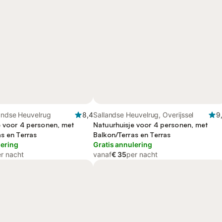
landse Heuvelrug
8,4
Sallandse Heuvelrug, Overijssel
9
e voor 4 personen, met
Natuurhuisje voor 4 personen, met
s en Terras
Balkon/Terras en Terras
lering
Gratis annulering
r nacht
vanaf
€ 35
per nacht