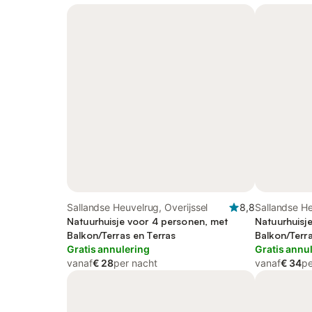
Sallandse Heuvelrug, Overijssel
8,8
Sallandse He
Natuurhuisje voor 4 personen, met
Natuurhuisj
Balkon/Terras en Terras
Balkon/Terra
Gratis annulering
Gratis annu
vanaf
€ 28
per nacht
vanaf
€ 34
pe