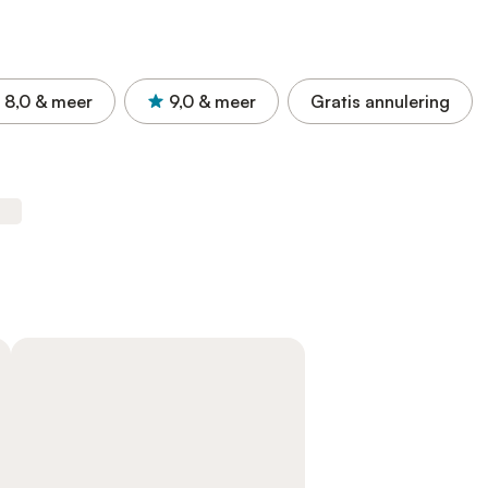
8,0
& meer
9,0
& meer
Gratis annulering