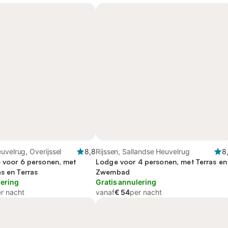
uvelrug, Overijssel
8,8
Rijssen, Sallandse Heuvelrug
8
e voor 6 personen, met
Lodge voor 4 personen, met Terras en
s en Terras
Zwembad
lering
Gratis annulering
r nacht
vanaf
€ 54
per nacht