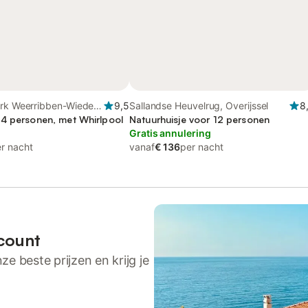
ark Weerribben-Wieden,
9,5
Sallandse Heuvelrug, Overijssel
8
4 personen, met Whirlpool
Natuurhuisje voor 12 personen
Gratis annulering
r nacht
vanaf
€ 136
per nacht
count
ze beste prijzen en krijg je