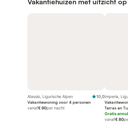
Vakantiehuizen met uitzicht op
Alassio, Ligurische Alpen
10,0
Imperia, Lig
Vakantiewoning voor 4 personen
Vakantiewon
vanaf
€ 90
per nacht
Terras en Tu
Gratis annu
vanaf
€ 80
pe