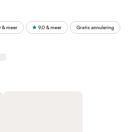
0
& meer
9,0
& meer
Gratis annulering