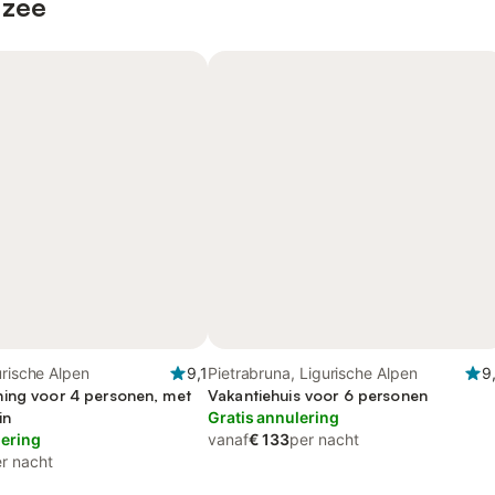
 zee
urische Alpen
9,1
Pietrabruna, Ligurische Alpen
9
ing voor 4 personen, met
Vakantiehuis voor 6 personen
in
Gratis annulering
lering
vanaf
€ 133
per nacht
r nacht