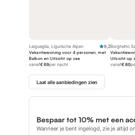
Laigueglia, Ligurische Alpen
9,2
Borghetto Sa
Vakantiewoning voor 4 personen, met
Alpen
Vakantiewon
Balkon en Uitzicht op zee
Uitzicht op 
vanaf
€ 69
per nacht
Terras
vanaf
€ 80
pe
Laat alle aanbiedingen zien
Bespaar tot 10% met een ac
Wanneer je bent ingelogd, zie je altijd on