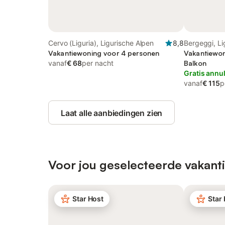
Cervo (Liguria), Ligurische Alpen
8,8
Bergeggi, Li
Vakantiewoning voor 4 personen
Vakantiewon
vanaf
€ 68
per nacht
Balkon
Gratis annu
vanaf
€ 115
p
Laat alle aanbiedingen zien
Voor jou geselecteerde vakanti
Star Host
Star