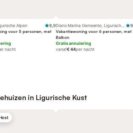
gurische Alpen
8,9
Diano Marina Gemeente, Ligurische
9
ing voor 5 personen, met
Alpen
Vakantiewoning voor 6 personen, met
Balkon
lering
Gratis annulering
er nacht
vanaf
€ 44
per nacht
ehuizen in Ligurische Kust
 Host