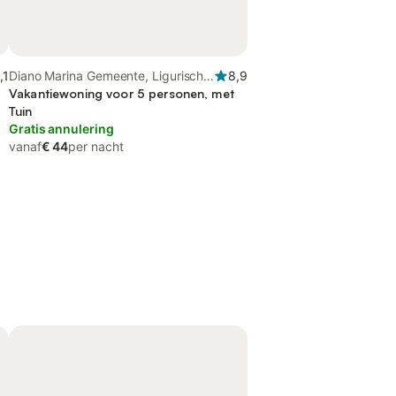
,1
Diano Marina Gemeente, Ligurische
8,9
Alpen
Vakantiewoning voor 5 personen, met
Tuin
Gratis annulering
vanaf
€ 44
per nacht