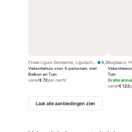
Finale Ligure Gemeente, Ligurische
9,3
Bogliasco, P
Alpen
Vakantiehuis voor 6 personen, met
Vakantiewon
Balkon en Tuin
Tuin
vanaf
€ 72
per nacht
Gratis annu
vanaf
€ 122
p
Laat alle aanbiedingen zien