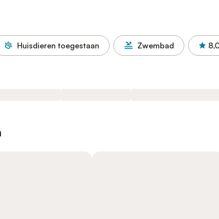
Huisdieren toegestaan
Zwembad
8,
n