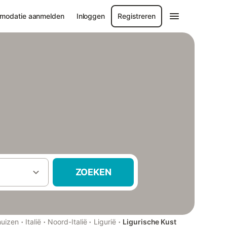
modatie aanmelden
Inloggen
Registreren
ZOEKEN
·
·
·
·
huizen
Italië
Noord-Italië
Ligurië
Ligurische Kust