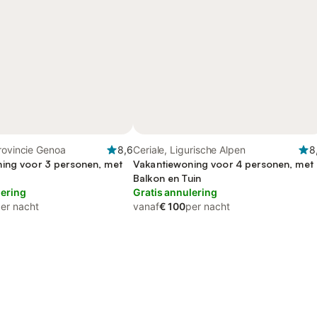
rovincie Genoa
8,6
Ceriale, Ligurische Alpen
8
ing voor 3 personen, met
Vakantiewoning voor 4 personen, met
Balkon en Tuin
lering
Gratis annulering
er nacht
vanaf
€ 100
per nacht