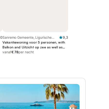
,0
Sanremo Gemeente, Ligurische
9,3
Alpen
Vakantiewoning voor 5 personen, with
Balkon and Uitzicht op zee as well as
Terras
vanaf
€ 78
per nacht