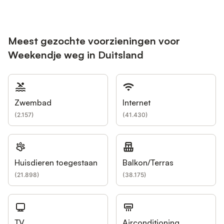
Meest gezochte voorzieningen voor
Weekendje weg in Duitsland
Zwembad
Internet
(
2.157
)
(
41.430
)
Huisdieren toegestaan
Balkon/Terras
(
21.898
)
(
38.175
)
TV
Airconditioning