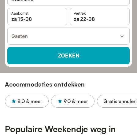
Aankomst
Vertrek
za 15-08
za 22-08
Gasten
ZOEKEN
Accommodaties ontdekken
8,0
& meer
9,0
& meer
Gratis annuler
Populaire Weekendje weg in