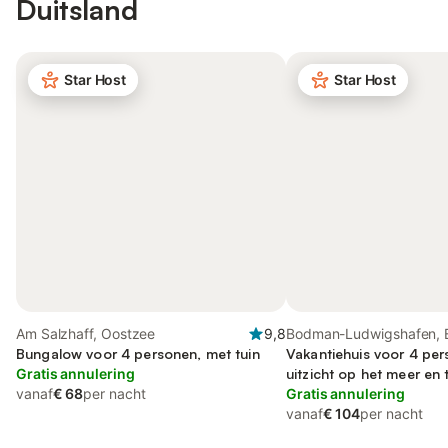
Duitsland
Star Host
Star Host
Am Salzhaff, Oostzee
9,8
Bodman-Ludwigshafen, 
Bungalow voor 4 personen, met tuin
Württemberg
Vakantiehuis voor 4 pe
Gratis annulering
uitzicht op het meer en 
vanaf
€ 68
per nacht
Gratis annulering
vanaf
€ 104
per nacht