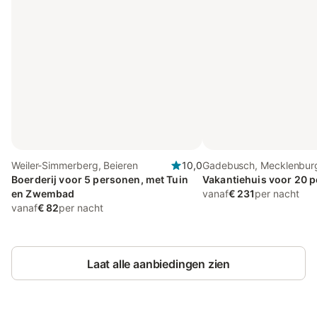
Weiler-Simmerberg, Beieren
10,0
Gadebusch, Mecklenbur
Boerderij voor 5 personen, met Tuin
Pommeren
Vakantiehuis voor 20 
en Zwembad
vanaf
€ 231
per nacht
vanaf
€ 82
per nacht
Laat alle aanbiedingen zien
Bespaar tot 10% op veel verblijven