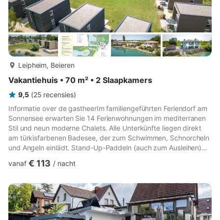
meer...
Leipheim, Beieren
Vakantiehuis • 70 m² • 2 Slaapkamers
9,5
(
25
recensies
)
Informatie over de gastheerIm familiengeführten Feriendorf am
Sonnensee erwarten Sie 14 Ferienwohnungen im mediterranen
Stil und neun moderne Chalets. Alle Unterkünfte liegen direkt
am türkisfarbenen Badesee, der zum Schwimmen, Schnorcheln
und Angeln einlädt. Stand-Up-Paddeln (auch zum Ausleihen)
und Schlauchbootfahren ist hier ebenfalls möglich. Am
€ 113
vanaf
/
nacht
Schwarzfelder Hof direkt nebenan warten Kühe, Ponys, Pferde,
Hasen, Hühner, Gänse und Ziegen auf die tägliche
Tierfütterung, bei der Ihre Kinder dem Bauern helfen dürfen. Bei
schlechtem Wetter sorgt die große Spielscheune mit
Tischtennis, Tischk...