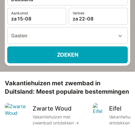
Aankomst
Vertrek
za 15-08
za 22-08
Gasten
ZOEKEN
Vakantiehuizen met zwembad in
Duitsland: Meest populaire bestemmingen
Zwarte Woud
Eifel
Vakantiehuizen met
Vakantiehui
zwembad ontdekken →
ontdekken →