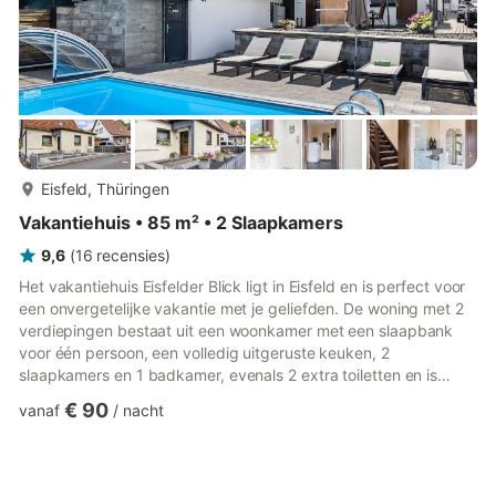
meer...
Eisfeld, Thüringen
Vakantiehuis • 85 m² • 2 Slaapkamers
9,6
(
16
recensies
)
Het vakantiehuis Eisfelder Blick ligt in Eisfeld en is perfect voor
een onvergetelijke vakantie met je geliefden. De woning met 2
verdiepingen bestaat uit een woonkamer met een slaapbank
voor één persoon, een volledig uitgeruste keuken, 2
slaapkamers en 1 badkamer, evenals 2 extra toiletten en is
daarom geschikt voor 5 personen. Extra voorzieningen zijn
€ 90
vanaf
/
nacht
high-speed Wi-Fi (geschikt voor videogesprekken) en een tv.
Een babybedje en een kinderstoel zijn ook beschikbaar. Deze
vakantiewoning beschikt over een eigen buitenruimte met een
verwarmd zwembad (geopend van 12 mei tot 15 september),