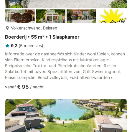
meer...
Volkenschwand, Beieren
Boerderij • 55 m² • 1 Slaapkamer
9,2
(
5
recensies
)
Informatie over de gastheerWo sich Kinder wohl fühlen, können
sich Eltern erholen: Kinderspielhaus mit Matratzenlager.
Ereignisreiche Traktor- und Pferdekutschenfahrten. Riesen-
Salatbuffet mit bayer. Spezialitäten vom Grill. Swimmingpool,
Riesentrampolin, Beachvolleyball, Fußball.Voorwaarden /
ExtrasStornierungen bis zu 30 Tage vor Anreise sind kostenfrei.
€ 95
vanaf
/
nacht
Bei Stornierungen bis zu 14 Tage vor Anreise werden 50%
berechnet. Bei späteren Stornierungen werden 100% des
Übernachtungspreises fällig. Die Anreise ist zwischen 14:00 Uhr
und 18:00 Uhr möglich. Die Abreise ist zwischen 10:00 Uhr und
1...