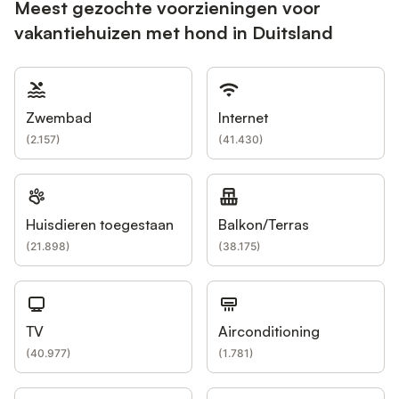
Meest gezochte voorzieningen voor
vakantiehuizen met hond in Duitsland
Zwembad
Internet
(
2.157
)
(
41.430
)
Huisdieren toegestaan
Balkon/Terras
(
21.898
)
(
38.175
)
TV
Airconditioning
(
40.977
)
(
1.781
)