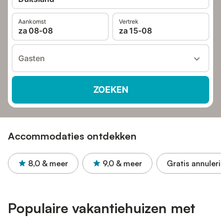
Aankomst
Vertrek
za 08-08
za 15-08
Gasten
ZOEKEN
Accommodaties ontdekken
8,0
& meer
9,0
& meer
Gratis annuler
Populaire vakantiehuizen met