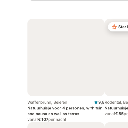
Star
Waffenbrunn, Beieren
9,8
Rödental, Be
Natuurhuisje voor 4 personen, with tuin
Natuurhuisj
and sauna as well as terras
vanaf
€ 85
pe
vanaf
€ 107
per nacht