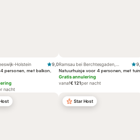
eeswijk-Holstein
9,0
Ramsau bei Berchtesgaden,
9
4 personen, met balkon,
Beieren
Natuurhuisje voor 4 personen, met tui
Gratis annulering
lering
vanaf
€ 121
per nacht
r nacht
 Host
Star Host