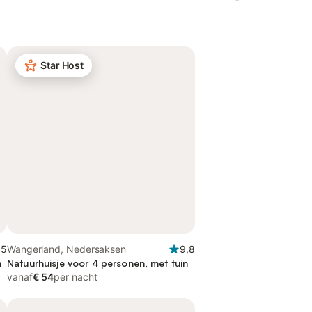
Star Host
,5
Wangerland, Nedersaksen
9,8
n
Natuurhuisje voor 4 personen, met tuin
vanaf
€ 54
per nacht