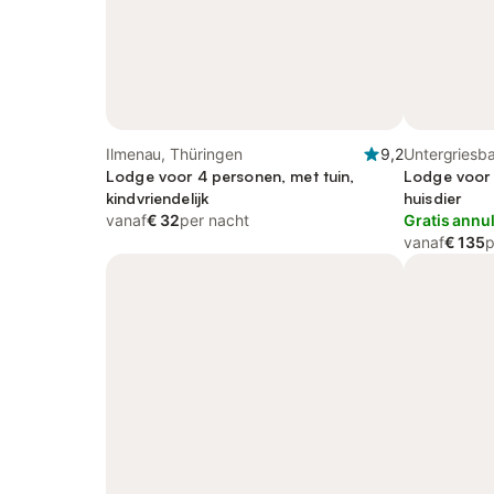
Ilmenau, Thüringen
9,2
Untergriesba
Lodge voor 4 personen, met tuin,
Lodge voor 
kindvriendelijk
huisdier
vanaf
€ 32
per nacht
Gratis annu
vanaf
€ 135
p