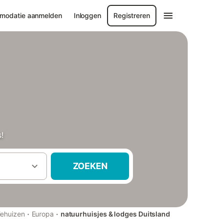
modatie aanmelden
Inloggen
Registreren
!
ZOEKEN
·
·
iehuizen
Europa
natuurhuisjes & lodges Duitsland