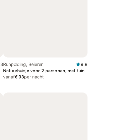
,3
Ruhpolding, Beieren
9,8
n
Natuurhuisje voor 2 personen, met tuin
vanaf
€ 93
per nacht