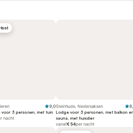
 Host
ieren
9,0
Steinhude, Nedersaksen
8
e voor 3 personen, met tuin
Lodge voor 3 personen, met balkon e
r nacht
sauna, met huisdier
vanaf
€ 54
per nacht