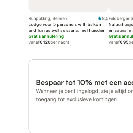
Ruhpolding, Beieren
8,5
Feldberger 
Lodge voor 5 personen, with balkon
Mecklenbur
Natuurhuisj
and tuin as well as sauna, met huisdier
en sauna, me
Gratis annulering
Gratis annu
vanaf
€ 120
per nacht
vanaf
€ 95
pe
Bespaar tot 10% met een ac
Wanneer je bent ingelogd, zie je altijd on
toegang tot exclusieve kortingen.
Log in of registreer