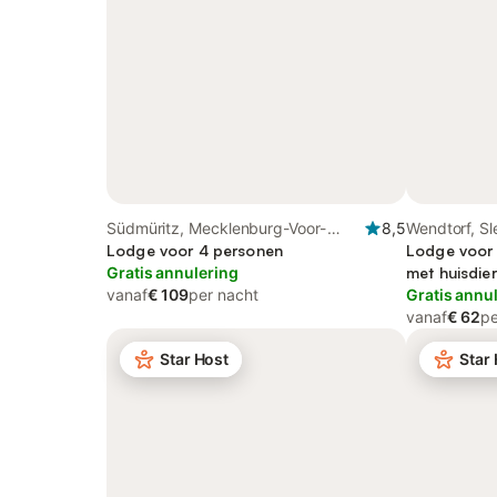
Südmüritz, Mecklenburg-Voor-
8,5
Wendtorf, Sl
Pommeren
Lodge voor 4 personen
Lodge voor 
Gratis annulering
met huisdier
vanaf
€ 109
per nacht
Gratis annu
vanaf
€ 62
pe
Star Host
Star