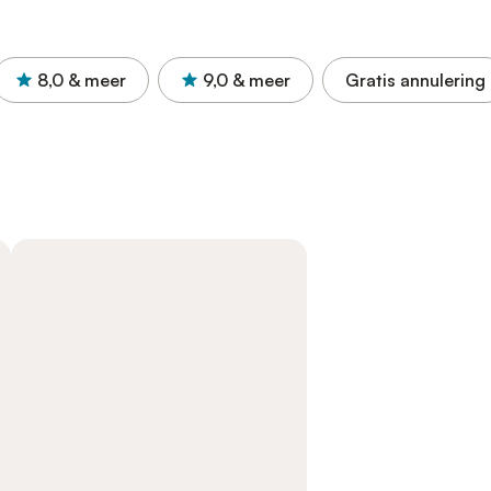
8,0
& meer
9,0
& meer
Gratis annulering