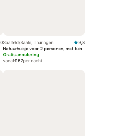
,0
Saalfeld/Saale, Thüringen
9,8
Natuurhuisje voor 2 personen, met tuin
Gratis annulering
vanaf
€ 57
per nacht