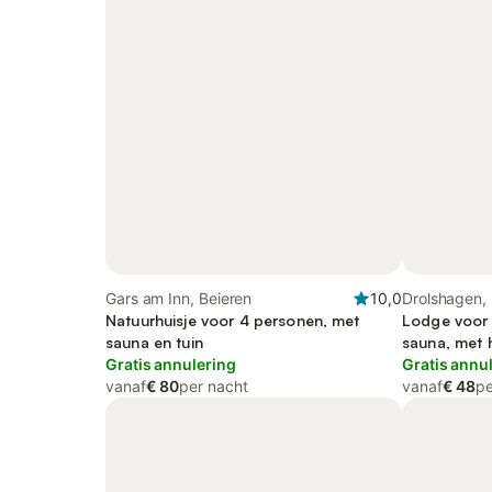
Gars am Inn, Beieren
10,0
Drolshagen, 
Natuurhuisje voor 4 personen, met
Lodge voor 
sauna en tuin
sauna, met h
Gratis annulering
Gratis annu
vanaf
€ 80
per nacht
vanaf
€ 48
pe