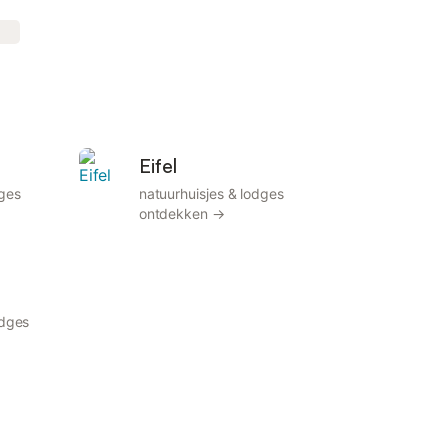
Eifel
dges
natuurhuisjes & lodges
ontdekken →
odges