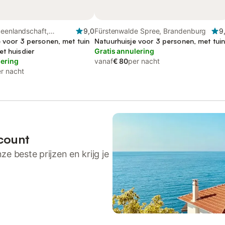
Seenlandschaft,
9,0
Fürstenwalde Spree, Brandenburg
9
g-Voor-Pommeren
e voor 3 personen, met tuin
Natuurhuisje voor 3 personen, met tui
t huisdier
Gratis annulering
lering
vanaf
€ 80
per nacht
r nacht
count
ze beste prijzen en krijg je