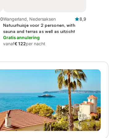
,0
Wangerland, Nedersaksen
8,9
n
Natuurhuisje voor 2 personen, with
sauna and terras as well as uitzicht
Gratis annulering
vanaf
€ 122
per nacht