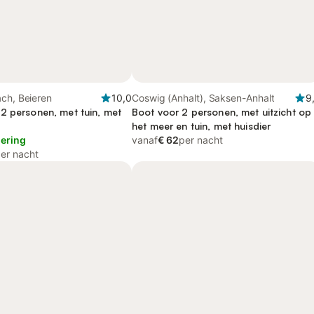
ch, Beieren
10,0
Coswig (Anhalt), Saksen-Anhalt
9
2 personen, met tuin, met
Boot voor 2 personen, met uitzicht op
het meer en tuin, met huisdier
lering
vanaf
€ 62
per nacht
er nacht