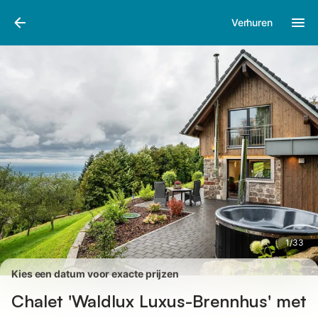
Afbeeldingen
Faciliteiten
Recensies
Verhuren
1
/
33
Kies een datum voor exacte prijzen
Chalet 'Waldlux Luxus-Brennhus' met