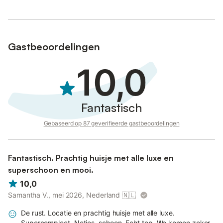
beschikt over energie- en waterbesparende voorzieningen;
stroom wordt deels opgewekt via zonnepanelen.
Gastbeoordelingen
10,0
Fantastisch
Gebaseerd op 87 geverifieerde gastbeoordelingen
Fantastisch. Prachtig huisje met alle luxe en
superschoon en mooi.
10,0
Samantha V., mei 2026, Nederland
🇳🇱
De rust. Locatie en prachtig huisje met alle luxe.
Supercompleet. Netjes, schoon. Echt top. We komen zeker