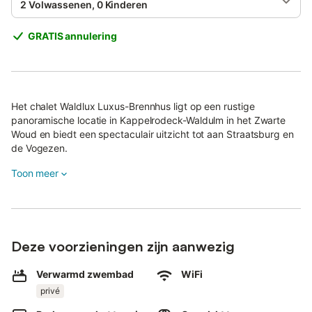
2 Volwassenen, 0 Kinderen
GRATIS annulering
Het chalet Waldlux Luxus-Brennhus ligt op een rustige
panoramische locatie in Kappelrodeck-Waldulm in het Zwarte
Woud en biedt een spectaculair uitzicht tot aan Straatsburg en
de Vogezen.
Het tweelaagse chalet is geschikt voor maximaal 2 personen en
Toon meer
beschikt over een knusse woonkamer, een volledig uitgeruste
keuken, 1 slaapkamer en 1 badkamer.
Tot de hoogwaardige voorzieningen behoren snel wifi (ook
geschikt voor videoconferenties), een smart-tv met streaming,
Deze voorzieningen zijn aanwezig
wasmachine, droger, badhanddoeken en beddengoed.
Verwarmd zwembad
WiFi
Een privé panoramasauna met adembenemend uitzicht staat
privé
exclusief tot jullie beschikking.