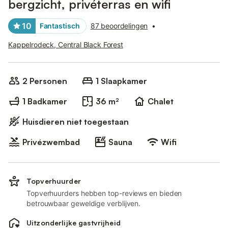
bergzicht, privéterras en wifi
10
Fantastisch
87 beoordelingen
•
Kappelrodeck, Central Black Forest
2 Personen
1 Slaapkamer
1 Badkamer
36 m²
Chalet
Huisdieren niet toegestaan
Privézwembad
Sauna
Wifi
Topverhuurder
Topverhuurders hebben top-reviews en bieden
betrouwbaar geweldige verblijven.
Uitzonderlijke gastvrijheid