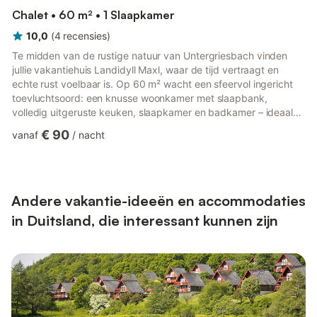
Chalet • 60 m² • 1 Slaapkamer
10,0
(
4
recensies
)
Te midden van de rustige natuur van Untergriesbach vinden
jullie vakantiehuis Landidyll Maxl, waar de tijd vertraagt en
echte rust voelbaar is. Op 60 m² wacht een sfeervol ingericht
toevluchtsoord: een knusse woonkamer met slaapbank,
volledig uitgeruste keuken, slaapkamer en badkamer – ideaal
voor twee personen. Snel wifi, een kleine werkplek en een tv
€ 90
vanaf
/
nacht
bieden extra comfort. De privé tuin met overdekt terras is een
heerlijke plek om te ontspannen, naar vogelgezang te luisteren
en blijvende momenten te beleven. Deze vakantiewoning
beschikt over een gedeeld overdekt terras voor ontspannen
avon...
Andere vakantie-ideeën en accommodaties
in Duitsland, die interessant kunnen zijn