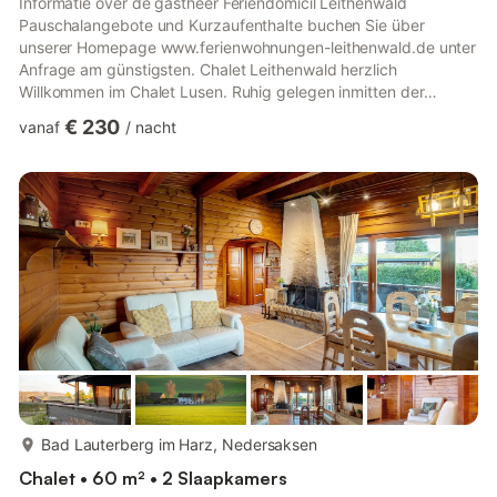
Informatie over de gastheer Feriendomicil Leithenwald
Pauschalangebote und Kurzaufenthalte buchen Sie über
unserer Homepage www.ferienwohnungen-leithenwald.de unter
Anfrage am günstigsten. Chalet Leithenwald herzlich
Willkommen im Chalet Lusen. Ruhig gelegen inmitten der
traumhaften Bergwelt des Bayerischen Waldes. Tauchen Sie ein
€ 230
vanaf
/
nacht
in die Ursprünglichkeit ländlichen Lebens zwischen Wald und
Wiesen, belebten Sommern und ruhig kalten Wintern. Geborgen
in Komfort und herzlicher Gastlichkeit finden Sie zurück zu sich
selbst zu innerer Ruhe und familiärer Zufriedenheit. So gestärkt
können S...
meer...
Bad Lauterberg im Harz, Nedersaksen
Chalet • 60 m² • 2 Slaapkamers