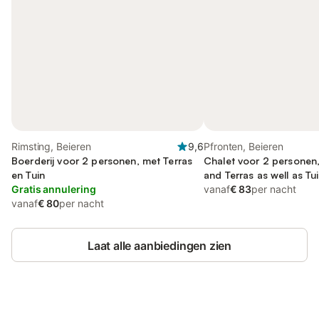
Rimsting, Beieren
9,6
Pfronten, Beieren
Boerderij voor 2 personen, met Terras
Chalet voor 2 personen,
en Tuin
and Terras as well as T
Gratis annulering
vanaf
€ 83
per nacht
vanaf
€ 80
per nacht
Laat alle aanbiedingen zien
Bespaar tot 10% op veel verblijven
Registreren
met een account.