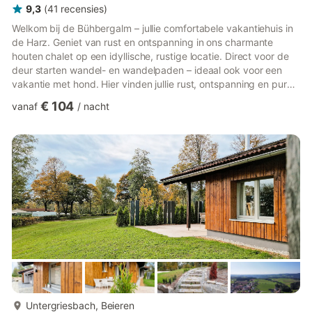
9,3
(
41
recensies
)
Welkom bij de Bühbergalm – jullie comfortabele vakantiehuis in
de Harz. Geniet van rust en ontspanning in ons charmante
houten chalet op een idyllische, rustige locatie. Direct voor de
deur starten wandel- en wandelpaden – ideaal ook voor een
vakantie met hond. Hier vinden jullie rust, ontspanning en pure
Harz-sfeer. Op het balkon met buitenhaard kunnen jullie
€ 104
vanaf
/
nacht
gezellige avonden verlengen. Het huis beschikt over: • 2
slaapkamers voor maximaal 5 personen • Volledig uitgeruste
keuken met oven, koelkast, magnetron en vaatwasser •
Gezellige woonkamer met open haard en panoramaraam •
Balkon met b...
meer...
Untergriesbach, Beieren