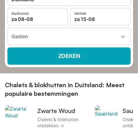
Aankomst
Vertrek
za 08-08
za 15-08
Gasten
ZOEKEN
Chalets & blokhutten in Duitsland: Meest
populaire bestemmingen
Zwarte Woud
Sauer
Chalets & blokhutten
Chalets
ontdekken →
ontdek