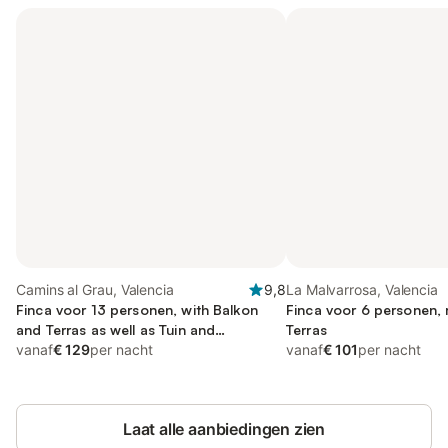
Camins al Grau, Valencia
9,8
La Malvarrosa, Valencia
Finca voor 13 personen, with Balkon
Finca voor 6 personen,
and Terras as well as Tuin and
Terras
Zwembad
vanaf
€ 129
per nacht
vanaf
€ 101
per nacht
Laat alle aanbiedingen zien