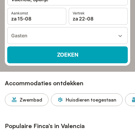
Aankomst
Vertrek
za 15-08
za 22-08
Gasten
ZOEKEN
Accommodaties ontdekken
Zwembad
Huisdieren toegestaan
Populaire Finca’s in Valencia