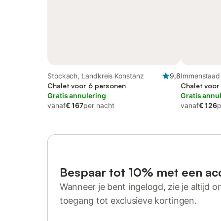
Stockach, Landkreis Konstanz
9,8
Immenstaad
Chalet voor 6 personen
Obersee (Bo
Chalet voor
Gratis annulering
Gratis annu
vanaf
€ 167
per nacht
vanaf
€ 126
p
Bespaar tot 10% met een ac
Wanneer je bent ingelogd, zie je altijd on
toegang tot exclusieve kortingen.
Log in of registreer