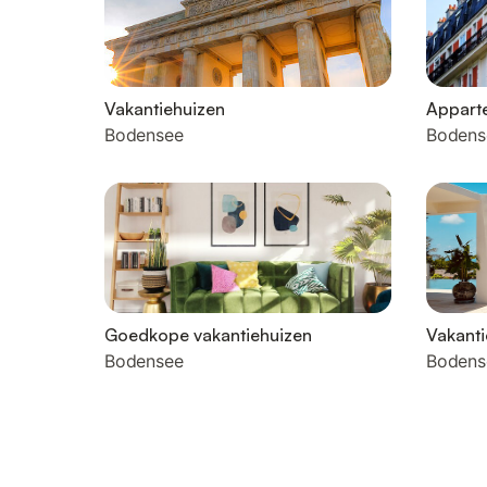
Vakantiehuizen
Appart
Bodensee
Bodens
Goedkope vakantiehuizen
Vakant
Bodensee
Bodens