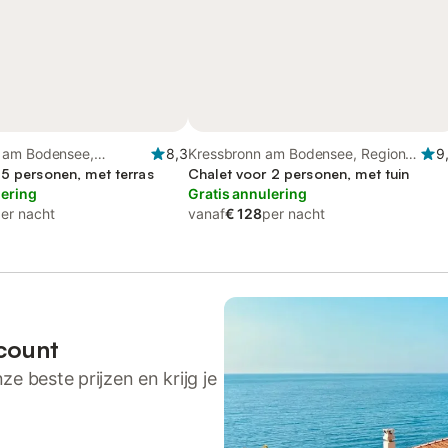
 am Bodensee,
8,3
Kressbronn am Bodensee, Region
9
densee)
 5 personen, met terras
Bodensee-Oberschwaben
Chalet voor 2 personen, met tuin
lering
Gratis annulering
er nacht
vanaf
€ 128
per nacht
count
ze beste prijzen en krijg je