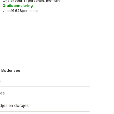
d
Oberschwaben
Chalet voor 11 personen, met tuin
Gratis annulering
vanaf
€ 628
per nacht
e Bodensee
s
tes
djes en dorpjes