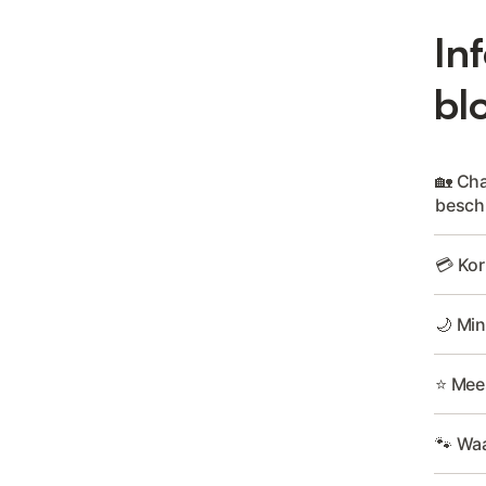
In
bl
🏡 Cha
besch
💳 Kor
🌙 Min
⭐ Mee
🐾 Waa