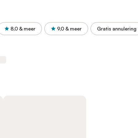
8,0
& meer
9,0
& meer
Gratis annulering