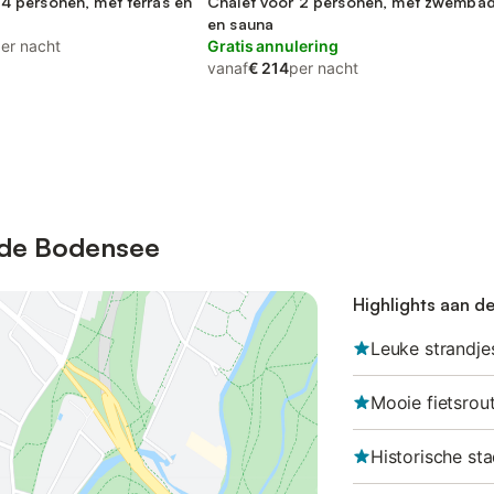
ben
 4 personen, met terras en
Chalet voor 2 personen, met zwemba
en sauna
er nacht
Gratis annulering
vanaf
€ 214
per nacht
 de Bodensee
Highlights aan d
Leuke strandje
Mooie fietsrou
Historische sta