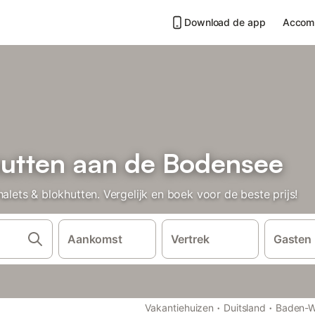
Download de app
Accom
hutten aan de Bodensee
ts & blokhutten. Vergelijk en boek voor de beste prijs!
Aankomst
Vertrek
Gasten
·
·
Vakantiehuizen
Duitsland
Baden-W