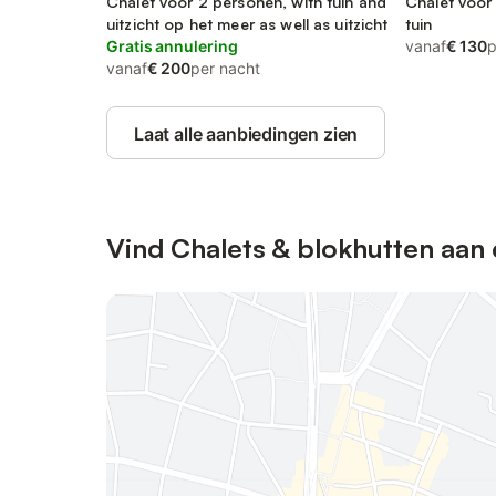
Konstanz
Chalet voor 2 personen, with tuin and
Oberschwa
Chalet voor
uitzicht op het meer as well as uitzicht
tuin
Gratis annulering
vanaf
€ 130
p
vanaf
€ 200
per nacht
Laat alle aanbiedingen zien
Vind Chalets & blokhutten aan