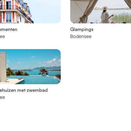
ementen
Glampings
ee
Bodensee
iehuizen met zwembad
ee