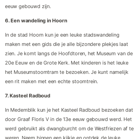
eeuw gebouwd zijn.
6. Een wandeling in Hoorn
In de stad Hoorn kun je een leuke stadswandeling
maken met een gids die je alle bijzondere plekjes laat
zien. Je komt langs de Hoofdtoren, het Museum van de
20e Eeuw en de Grote Kerk. Met kinderen is het leuke
het Museumstoomtram te bezoeken. Je kunt namelijk
een rit maken met een echte stoomtrein.
7. Kasteel Radboud
In Medemblik kun je het Kasteel Radboud bezoeken dat
door Graaf Floris V in de 13e eeuw gebouwd werd. Het
werd gebruikt als dwangburcht om de Westfriezen af te
weren. Neem binnen een kijkje en ontdek de leuke