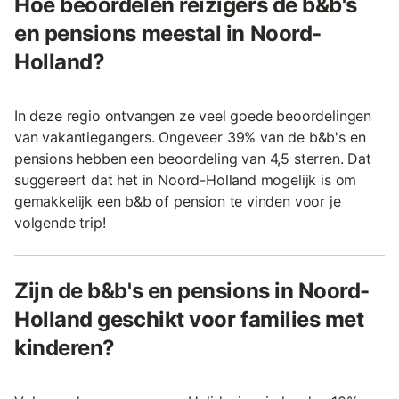
Hoe beoordelen reizigers de b&b's
en pensions meestal in Noord-
Holland?
In deze regio ontvangen ze veel goede beoordelingen
van vakantiegangers. Ongeveer 39% van de b&b's en
pensions hebben een beoordeling van 4,5 sterren. Dat
suggereert dat het in Noord-Holland mogelijk is om
gemakkelijk een b&b of pension te vinden voor je
volgende trip!
Zijn de b&b's en pensions in Noord-
Holland geschikt voor families met
kinderen?