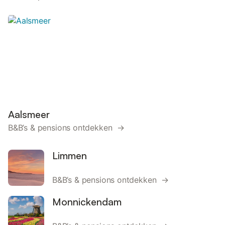
Aalsmeer
B&B’s & pensions ontdekken →
Limmen
B&B’s & pensions ontdekken →
Monnickendam