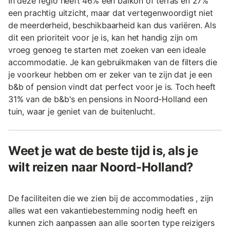
In deze regio heeft 46% een balkon of terras en 27%
een prachtig uitzicht, maar dat vertegenwoordigt niet
de meerderheid, beschikbaarheid kan dus variëren. Als
dit een prioriteit voor je is, kan het handig zijn om
vroeg genoeg te starten met zoeken van een ideale
accommodatie. Je kan gebruikmaken van de filters die
je voorkeur hebben om er zeker van te zijn dat je een
b&b of pension vindt dat perfect voor je is. Toch heeft
31% van de b&b's en pensions in Noord-Holland een
tuin, waar je geniet van de buitenlucht.
Weet je wat de beste tijd is, als je
wilt reizen naar Noord-Holland?
De faciliteiten die we zien bij de accommodaties , zijn
alles wat een vakantiebestemming nodig heeft en
kunnen zich aanpassen aan alle soorten type reizigers