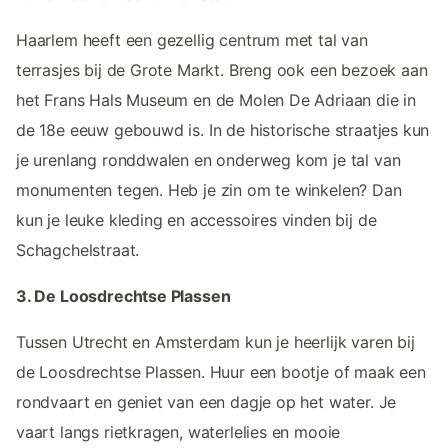
Haarlem heeft een gezellig centrum met tal van
terrasjes bij de Grote Markt. Breng ook een bezoek aan
het Frans Hals Museum en de Molen De Adriaan die in
de 18e eeuw gebouwd is. In de historische straatjes kun
je urenlang ronddwalen en onderweg kom je tal van
monumenten tegen. Heb je zin om te winkelen? Dan
kun je leuke kleding en accessoires vinden bij de
Schagchelstraat.
3. De Loosdrechtse Plassen
Tussen Utrecht en Amsterdam kun je heerlijk varen bij
de Loosdrechtse Plassen. Huur een bootje of maak een
rondvaart en geniet van een dagje op het water. Je
vaart langs rietkragen, waterlelies en mooie