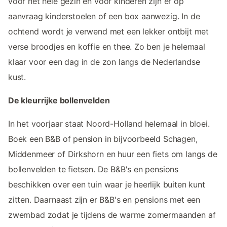
voor het hele gezin en voor kinderen zijn er op
aanvraag kinderstoelen of een box aanwezig. In de
ochtend wordt je verwend met een lekker ontbijt met
verse broodjes en koffie en thee. Zo ben je helemaal
klaar voor een dag in de zon langs de Nederlandse
kust.
De kleurrijke bollenvelden
In het voorjaar staat Noord-Holland helemaal in bloei.
Boek een B&B of pension in bijvoorbeeld Schagen,
Middenmeer of Dirkshorn en huur een fiets om langs de
bollenvelden te fietsen. De B&B's en pensions
beschikken over een tuin waar je heerlijk buiten kunt
zitten. Daarnaast zijn er B&B's en pensions met een
zwembad zodat je tijdens de warme zomermaanden af