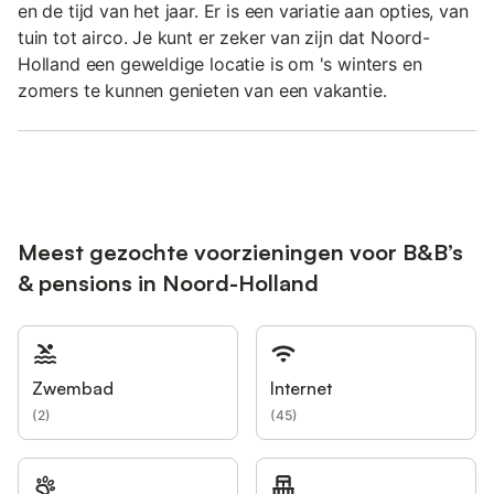
en de tijd van het jaar. Er is een variatie aan opties, van
tuin tot airco. Je kunt er zeker van zijn dat Noord-
Holland een geweldige locatie is om 's winters en
zomers te kunnen genieten van een vakantie.
Meest gezochte voorzieningen voor B&B’s
& pensions in Noord-Holland
Zwembad
Internet
(
2
)
(
45
)