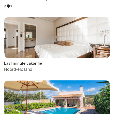
zijn
Last minute vakantie
Noord-Holland