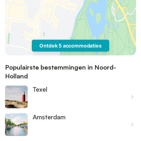
Ontdek 5 accommodaties
Populairste bestemmingen in Noord-
Holland
Texel
Amsterdam