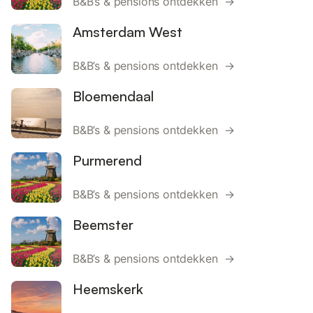
B&B’s & pensions ontdekken →
Amsterdam West
B&B’s & pensions ontdekken →
Bloemendaal
B&B’s & pensions ontdekken →
Purmerend
B&B’s & pensions ontdekken →
Beemster
B&B’s & pensions ontdekken →
Heemskerk