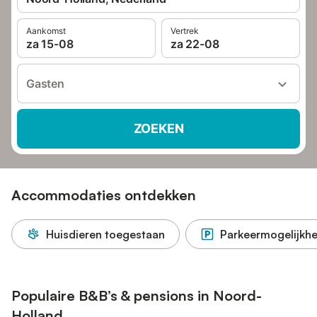
Aankomst
Vertrek
za 15-08
za 22-08
Gasten
ZOEKEN
Accommodaties ontdekken
Huisdieren toegestaan
Parkeermogelijkhe
Populaire B&B’s & pensions in Noord-
Holland