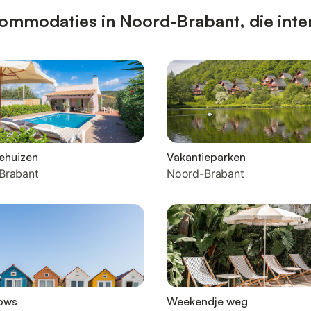
ommodaties in Noord-Brabant, die inter
ehuizen
Vakantieparken
Brabant
Noord-Brabant
ows
Weekendje weg