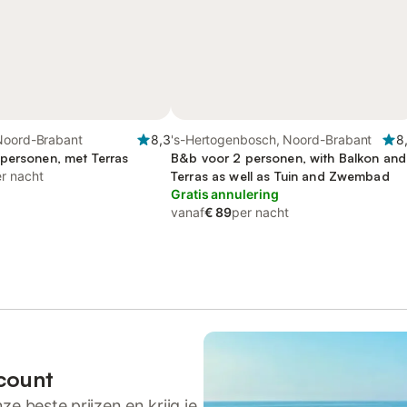
Noord-Brabant
8,3
's-Hertogenbosch, Noord-Brabant
8
personen, met Terras
B&b voor 2 personen, with Balkon and
r nacht
Terras as well as Tuin and Zwembad
Gratis annulering
vanaf
€ 89
per nacht
count
ze beste prijzen en krijg je