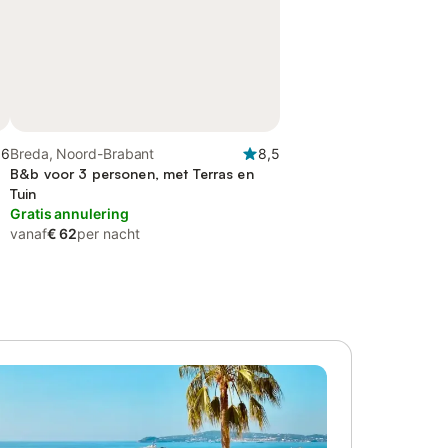
,6
Breda, Noord-Brabant
8,5
B&b voor 3 personen, met Terras en
Tuin
Gratis annulering
vanaf
€ 62
per nacht