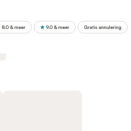
8,0
& meer
9,0
& meer
Gratis annulering