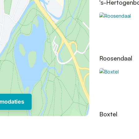
's-Hertogenb
Roosendaal
modaties
Boxtel