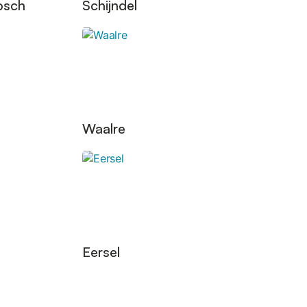
osch
Schijndel
Waalre
Eersel