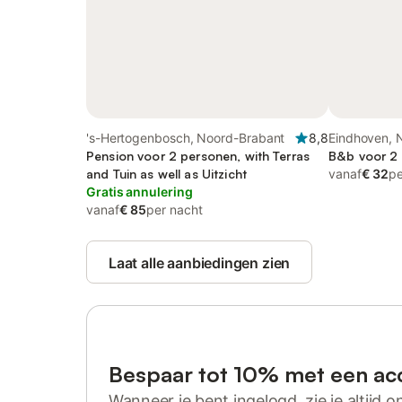
's-Hertogenbosch, Noord-Brabant
8,8
Eindhoven, 
Pension voor 2 personen, with Terras
B&b voor 2 
and Tuin as well as Uitzicht
vanaf
€ 32
pe
Gratis annulering
vanaf
€ 85
per nacht
Laat alle aanbiedingen zien
Bespaar tot 10% met een ac
Wanneer je bent ingelogd, zie je altijd on