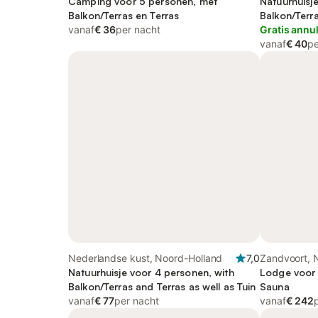
Camping voor 5 personen, met
Natuurhuisj
Balkon/Terras en Terras
Balkon/Terra
vanaf
€ 36
per nacht
Gratis annu
vanaf
€ 40
pe
Nederlandse kust, Noord-Holland
7,0
Zandvoort, 
Natuurhuisje voor 4 personen, with
Noordzeeku
Lodge voor 
Balkon/Terras and Terras as well as Tuin
Sauna
vanaf
€ 77
per nacht
vanaf
€ 242