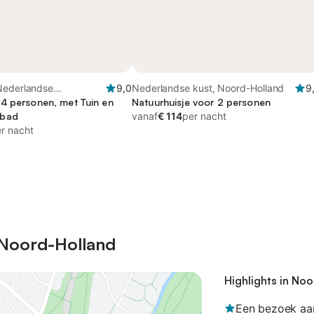
Nederlandse
9,0
Nederlandse kust, Noord-Holland
9
st
4 personen, met Tuin en
Natuurhuisje voor 2 personen
mbad
vanaf
€ 114
per nacht
r nacht
n Noord-Holland
Highlights in No
Een bezoek a