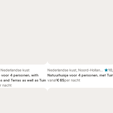
, Nederlandse kust
Nederlandse kust, Noord-Holland
10
e voor 4 personen, with
- Kust van de Noordzee
Natuurhuisje voor 4 personen, met Tui
s and Terras as well as Tuin
vanaf
€ 65
per nacht
r nacht