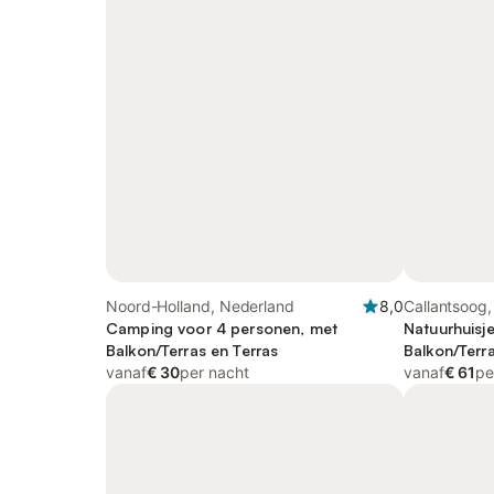
Noord-Holland, Nederland
8,0
Callantsoog
Camping voor 4 personen, met
Natuurhuisj
Balkon/Terras en Terras
Balkon/Terra
vanaf
€ 30
per nacht
vanaf
€ 61
pe