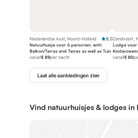
Nederlandse kust, Noord-Holland
8,0
Zandvoort, 
Natuurhuisje voor 6 personen, with
Noordzeeku
Lodge voor 
Balkon/Terras and Terras as well as Tuin
Kinderzwe
vanaf
€ 89
per nacht
vanaf
€ 80
pe
Laat alle aanbiedingen zien
Vind natuurhuisjes & lodges i