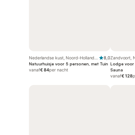
Nederlandse kust, Noord-Holland -
8,0
Zandvoort, 
Kust van de Noordzee
Natuurhuisje voor 5 personen, met Tuin
Noordzeeku
Lodge voor 
vanaf
€ 84
per nacht
Sauna
vanaf
€ 128
p