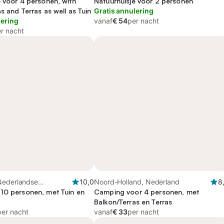
e voor 4 personen, with
Noord-Holland
Natuurhuisje voor 2 personen
s and Terras as well as Tuin
Gratis annulering
lering
vanaf
€ 54
per nacht
r nacht
Nederlandse
10,0
Noord-Holland, Nederland
8
st
10 personen, met Tuin en
Camping voor 4 personen, met
Balkon/Terras en Terras
per nacht
vanaf
€ 33
per nacht