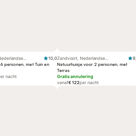
Nederlandse
10,0
Zandvoort, Nederlandse
9
st
6 personen, met Tuin en
Noordzeekust
Natuurhuisje voor 2 personen, met
Terras
er nacht
Gratis annulering
vanaf
€ 122
per nacht