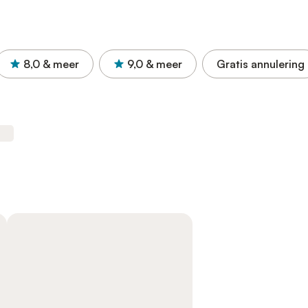
8,0
& meer
9,0
& meer
Gratis annulering