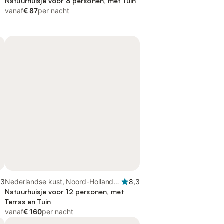
Natuurhuisje voor 8 personen, met Tuin
vanaf
€ 87
per nacht
,3
Nederlandse kust, Noord-Holland -
8,3
Kust van de Noordzee
Natuurhuisje voor 12 personen, met
Terras en Tuin
vanaf
€ 160
per nacht