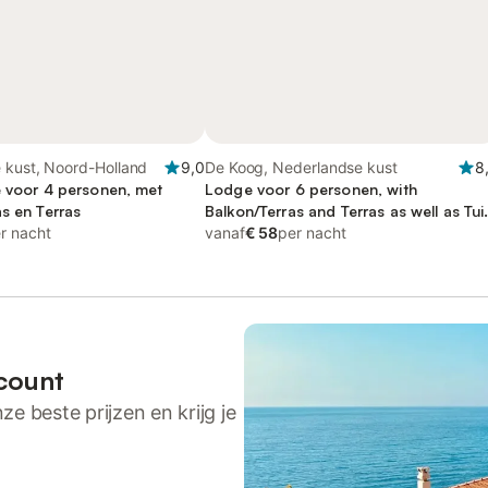
 kust, Noord-Holland
9,0
De Koog, Nederlandse kust
8
e voor 4 personen, met
Lodge voor 6 personen, with
s en Terras
Balkon/Terras and Terras as well as Tui
r nacht
and Sauna
vanaf
€ 58
per nacht
count
ze beste prijzen en krijg je