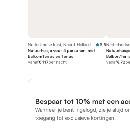
Nederlandse kust, Noord-Holland
8,5
Nederlandse
Natuurhuisje voor 4 personen, met
Natuurhuisj
Balkon/Terras en Terras
Balkon/Terra
vanaf
€ 117
per nacht
vanaf
€ 72
pe
Bespaar tot 10% met een ac
Wanneer je bent ingelogd, zie je altijd on
toegang tot exclusieve kortingen.
Log in of registreer