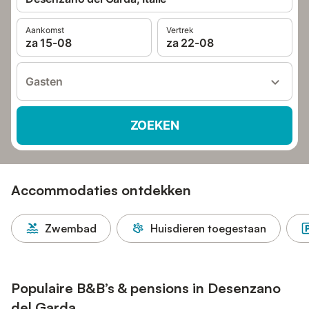
Aankomst
Vertrek
za 15-08
za 22-08
Gasten
ZOEKEN
Accommodaties ontdekken
Zwembad
Huisdieren toegestaan
Populaire B&B’s & pensions in Desenzano
del Garda