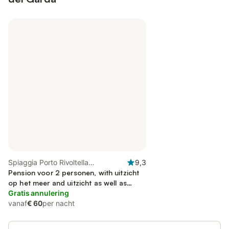
Spiaggia Porto Rivoltella
9,3
(Desenzano del Garda), Desenzano
Pension voor 2 personen, with uitzicht
del Garda
op het meer and uitzicht as well as
terras, met huisdier
Gratis annulering
vanaf
€ 60
per nacht