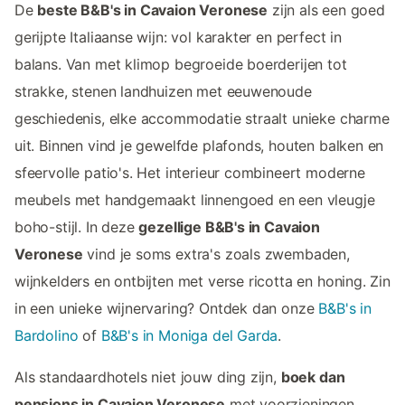
De
beste B&B's in Cavaion Veronese
zijn als een goed
gerijpte Italiaanse wijn: vol karakter en perfect in
balans. Van met klimop begroeide boerderijen tot
strakke, stenen landhuizen met eeuwenoude
geschiedenis, elke accommodatie straalt unieke charme
uit. Binnen vind je gewelfde plafonds, houten balken en
sfeervolle patio's. Het interieur combineert moderne
meubels met handgemaakt linnengoed en een vleugje
boho-stijl. In deze
gezellige B&B's in Cavaion
Veronese
vind je soms extra's zoals zwembaden,
wijnkelders en ontbijten met verse ricotta en honing. Zin
in een unieke wijnervaring? Ontdek dan onze
B&B's in
Bardolino
of
B&B's in Moniga del Garda
.
Als standaardhotels niet jouw ding zijn,
boek dan
pensions in Cavaion Veronese
met voorzieningen