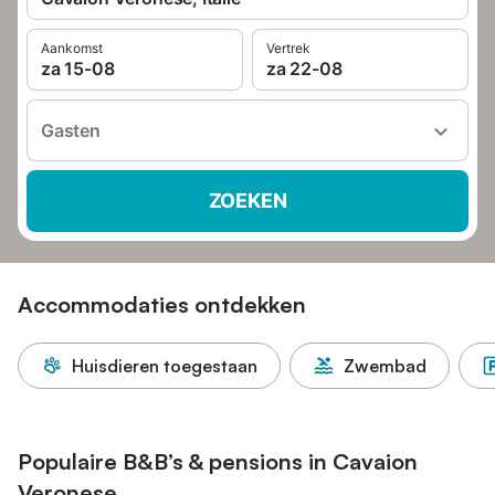
Aankomst
Vertrek
za 15-08
za 22-08
Gasten
ZOEKEN
Accommodaties ontdekken
Huisdieren toegestaan
Zwembad
Populaire B&B’s & pensions in Cavaion
Veronese