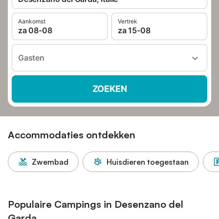
Aankomst
Vertrek
za 08-08
za 15-08
Gasten
ZOEKEN
Accommodaties ontdekken
Zwembad
Huisdieren toegestaan
Populaire Campings in Desenzano del
Garda