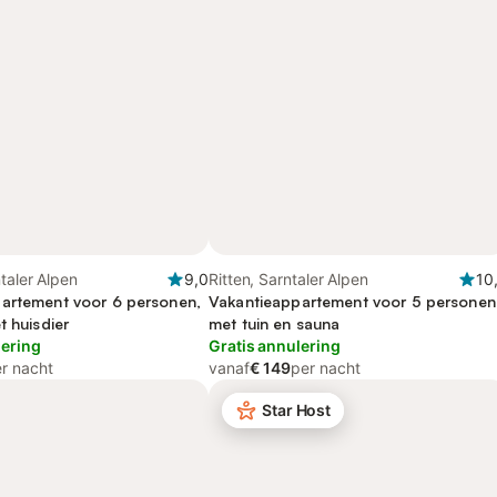
ntaler Alpen
9,0
Ritten, Sarntaler Alpen
10
artement voor 6 personen,
Vakantieappartement voor 5 personen
t huisdier
met tuin en sauna
lering
Gratis annulering
r nacht
vanaf
€ 149
per nacht
Star Host