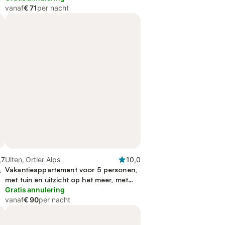
vanaf
€ 71
per nacht
,7
Ulten, Ortler Alps
10,0
,
Vakantieappartement voor 5 personen,
met tuin en uitzicht op het meer, met
huisdier
Gratis annulering
vanaf
€ 90
per nacht