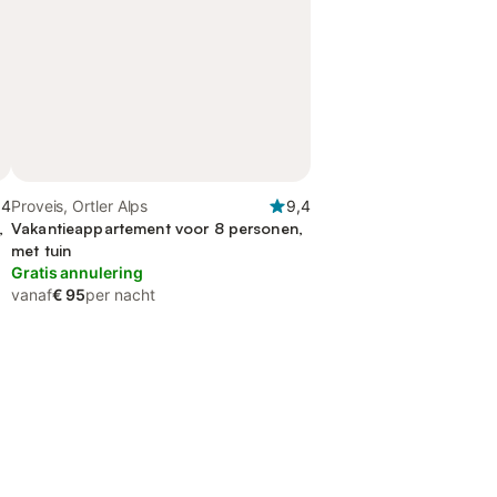
,4
Proveis, Ortler Alps
9,4
,
Vakantieappartement voor 8 personen,
met tuin
Gratis annulering
vanaf
€ 95
per nacht