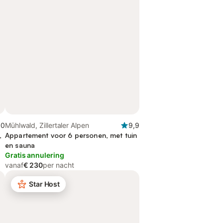
,0
Mühlwald, Zillertaler Alpen
9,9
,
Appartement voor 6 personen, met tuin
en sauna
Gratis annulering
vanaf
€ 230
per nacht
Star Host