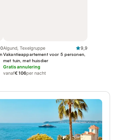
,0
Algund, Texelgruppe
9,9
in
Vakantieappartement voor 5 personen,
met tuin, met huisdier
Gratis annulering
vanaf
€ 106
per nacht