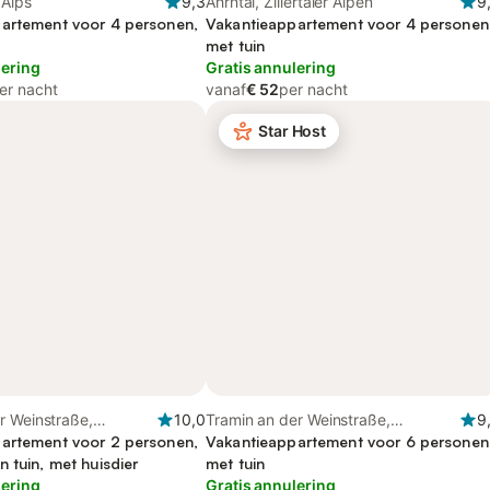
 Alps
9,3
Ahrntal, Zillertaler Alpen
9
artement voor 4 personen,
Vakantieappartement voor 4 personen
met tuin
lering
Gratis annulering
er nacht
vanaf
€ 52
per nacht
Star Host
r Weinstraße,
10,0
Tramin an der Weinstraße,
9
uppe
artement voor 2 personen,
Nonsberggruppe
Vakantieappartement voor 6 personen
 tuin, met huisdier
met tuin
lering
Gratis annulering