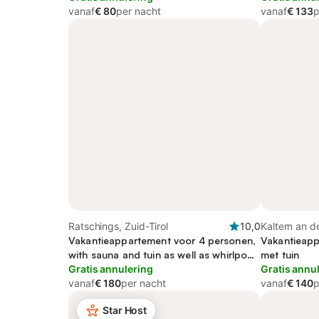
vanaf
€ 80
per nacht
vanaf
€ 133
p
Ratschings, Zuid-Tirol
10,0
Kaltern an d
Vakantieappartement voor 4 personen,
Nonsberggr
Vakantieapp
with sauna and tuin as well as whirlpool,
met tuin
kindvriendelijk
Gratis annulering
Gratis annu
vanaf
€ 180
per nacht
vanaf
€ 140
p
Star Host