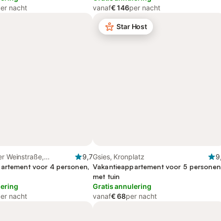
er nacht
vanaf
€ 146
per nacht
Star Host
er Weinstraße,
9,7
Gsies, Kronplatz
9
uppe
artement voor 4 personen,
Vakantieappartement voor 5 personen
met tuin
lering
Gratis annulering
er nacht
vanaf
€ 68
per nacht