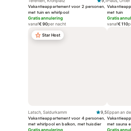
Terenten, Kronplatz
9,1
Plaus, Ortler
Vakantieappartement voor 2 personen,
Vakantieapp
met tuin en whirlpool
met tuin
Gratis annulering
Gratis annu
vanaf
€ 90
per nacht
vanaf
€ 110
p
Star Host
Latsch, Saldurkamm
9,5
Eppan an de
Vakantieappartement voor 4 personen,
Nonsberggr
Vakantieapp
met whirlpool en balkon, met huisdier
met sauna en
Gratis annulering
Gratis annu