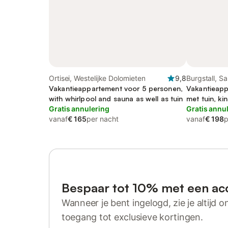
Ortisei, Westelijke Dolomieten
9,8
Burgstall, Sa
Vakantieappartement voor 5 personen,
Vakantieapp
with whirlpool and sauna as well as tuin
met tuin, kin
Gratis annulering
Gratis annu
vanaf
€ 165
per nacht
vanaf
€ 198
p
Bespaar tot 10% met een ac
Wanneer je bent ingelogd, zie je altijd on
toegang tot exclusieve kortingen.