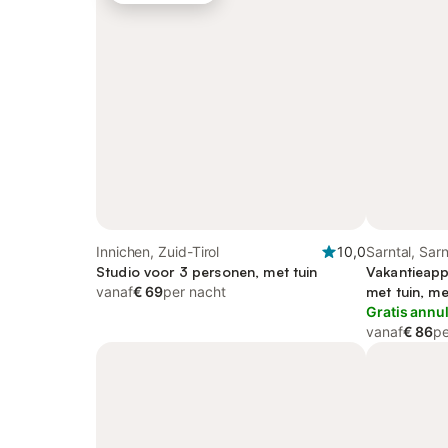
Innichen, Zuid-Tirol
10,0
Sarntal, Sar
Studio voor 3 personen, met tuin
Vakantieapp
vanaf
€ 69
per nacht
met tuin, me
Gratis annu
vanaf
€ 86
pe