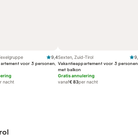
Texelgruppe
9,4
Sexten, Zuid-Tirol
9
artement voor 3 personen,
Vakantieappartement voor 3 personen
met balkon
lering
Gratis annulering
r nacht
vanaf
€ 83
per nacht
rol