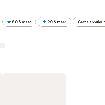
8,0
& meer
9,0
& meer
Gratis annuleri