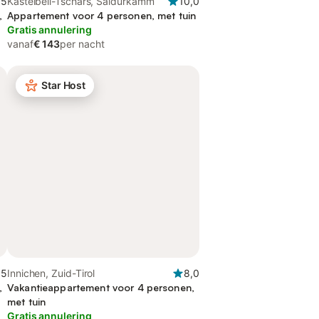
,5
Kastelbell-Tschars, Saldurkamm
10,0
,
Appartement voor 4 personen, met tuin
Gratis annulering
vanaf
€ 143
per nacht
Star Host
,5
Innichen, Zuid-Tirol
8,0
,
Vakantieappartement voor 4 personen,
met tuin
Gratis annulering