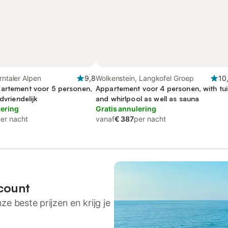
rntaler Alpen
9,8
Wolkenstein, Langkofel Groep
10
artement voor 5 personen,
Appartement voor 4 personen, with tu
dvriendelijk
and whirlpool as well as sauna
lering
Gratis annulering
er nacht
vanaf
€ 387
per nacht
count
ze beste prijzen en krijg je